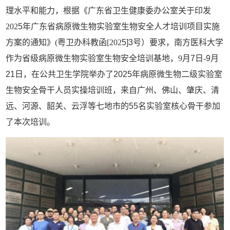
理水平和能力，根据《广东省卫生健康委办公室关于印发
202
5
年广东省病原微生物实验室生物安全人才培训项目实施
方案的通知》
(粤卫办科教函[202
5
]
3
号）要求，
南方医科大学
作为省级病原微生物实验室生物安全培训基地
，
9
月
7
日
-
9月
2
1
日，
在
公共卫生学院举办了
2025年病原微生物
二级实验室
生物安全
骨干人员
实操
培训班，来自
广州、
佛山、
肇庆、清
远、河源、
韶关、云浮等七地市的
55
名实验室核心骨干参加
了本次培训。