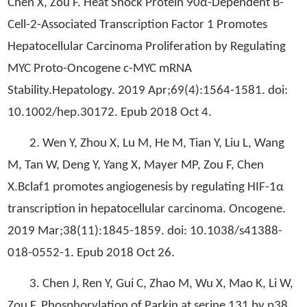
Chen X, Zou F. Heat Shock Protein 90α-Dependent B-
Cell-2-Associated Transcription Factor 1 Promotes
Hepatocellular Carcinoma Proliferation by Regulating
MYC Proto-Oncogene c-MYC mRNA
Stability.Hepatology. 2019 Apr;69(4):1564-1581. doi:
10.1002/hep.30172. Epub 2018 Oct 4.
2. Wen Y, Zhou X, Lu M, He M, Tian Y, Liu L, Wang
M, Tan W, Deng Y, Yang X, Mayer MP, Zou F, Chen
X.Bclaf1 promotes angiogenesis by regulating HIF-1α
transcription in hepatocellular carcinoma. Oncogene.
2019 Mar;38(11):1845-1859. doi: 10.1038/s41388-
018-0552-1. Epub 2018 Oct 26.
3. Chen J, Ren Y, Gui C, Zhao M, Wu X, Mao K, Li W,
Zou F. Phosphorylation of Parkin at serine 131 by p38