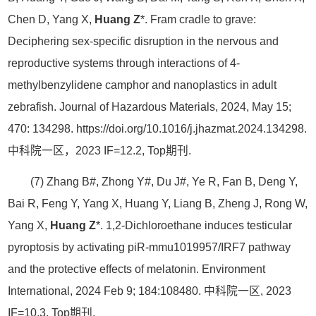
Chen D, Yang X,
Huang Z
*. Fram cradle to grave:
Deciphering sex-specific disruption in the nervous and
reproductive systems through interactions of 4-
methylbenzylidene camphor and nanoplastics in adult
zebrafish. Journal of Hazardous Materials, 2024, May 15;
470: 134298. https://doi.org/10.1016/j.jhazmat.2024.134298.
中科院一区，2023 IF=12.2, Top期刊.
(7) Zhang B#, Zhong Y#, Du J#, Ye R, Fan B, Deng Y,
Bai R, Feng Y, Yang X, Huang Y, Liang B, Zheng J, Rong W,
Yang X,
Huang Z
*. 1,2-Dichloroethane induces testicular
pyroptosis by activating piR-mmu1019957/IRF7 pathway
and the protective effects of melatonin. Environment
International, 2024 Feb 9; 184:108480. 中科院一区, 2023
IF=10.3, Top期刊.