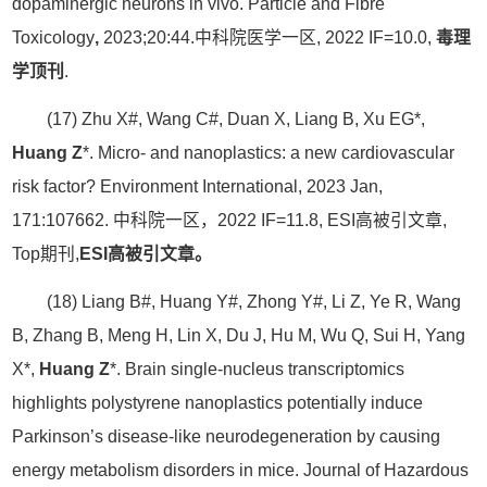
dopaminergic neurons in vivo. Particle and Fibre
Toxicology
,
2023;20:44.中科院医学一区, 2022 IF=10.0,
毒理
学顶刊
.
(17) Zhu X#, Wang C#, Duan X, Liang B, Xu EG*,
Huang Z
*. Micro- and nanoplastics: a new cardiovascular
risk factor? Environment International, 2023 Jan,
171:107662. 中科院一区，2022 IF=11.8, ESI高被引文章,
Top期刊,
ESI高被引文章。
(18) Liang B#, Huang Y#, Zhong Y#, Li Z, Ye R, Wang
B, Zhang B, Meng H, Lin X, Du J, Hu M, Wu Q, Sui H, Yang
X*,
Huang Z
*. Brain single-nucleus transcriptomics
highlights polystyrene nanoplastics potentially induce
Parkinson’s disease-like neurodegeneration by causing
energy metabolism disorders in mice. Journal of Hazardous