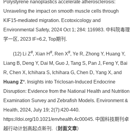
Polystyrene nanoplastics accelerate atherosclerosis:
Unraveling the impact on smooth muscle cells through
KIF15-mediated migration. Ecotoxicology and
Environmental Safety, 2024 Oct 1; 284: 116983. 中科院毒理
学一区, 2023 IF=6.2, Top期刊.
#
#
#
(12) Li Z
, Xian H
, Ren X
, Ye R, Zhong Y, Huang Y,
Liang B, Deng Y, Dai M, Guo J, Tang S, Pan J, Feng Y, Bai
R, Chen X, Ichihara S, Ichihara G, Chen D, Yang X, and
Huang Z
*. Insights into Triclosan-Induced Endocrine
Disruption: Evidence from the National Health and Nutrition
Examination Survey and Zebrafish Models. Environment &
Health, 2024, July 19; 2(7):420-440.
https://doi.org/10.1021/envhealth.4c00045. 中国科技期刊卓
越行动计划高起点新刊.（
封面文章
）