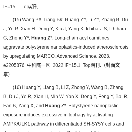
IF=15.1, Top期刊.
(15) Wang B#, Liang B#, Huang Y#, Li Z#, Zhang B, Du
J, Ye R, Xian H, Deng Y, Xiu J, Yang X, Ichihara S, Ichihara
G, Zhong Y*,
Huang Z
*. Long-chain acyl carnitines
aggravate polystyrene nanoplastics-induced atherosclerosis
by upregulating MARCO. Advanced Science, 2023,
e2205876. 中科院一区, 2022 IF=15.1, Top期刊.（
封面文
章
）
(16) Huang Y, Liang B, Li Z, Zhong Y, Wang B, Zhang
B, Du J, Ye R, Xian H, Min W, Yan X, Deng Y, Feng Y, Bai R,
Fan B, Yang X, and
Huang Z
*. Polystyrene nanoplastic
exposure induces excessive mitophagy by activating
AMPK/ULK1 pathway in differentiated SH-SY5Y cells and