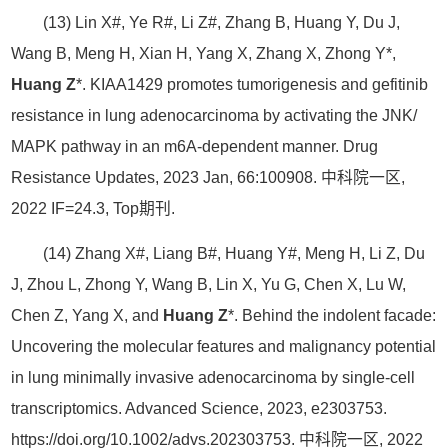
(13) Lin X#, Ye R#, Li Z#, Zhang B, Huang Y, Du J,
Wang B, Meng H, Xian H, Yang X, Zhang X, Zhong Y*,
Huang Z
*. KIAA1429 promotes tumorigenesis and gefitinib
resistance in lung adenocarcinoma by activating the JNK/
MAPK pathway in an m6A-dependent manner. Drug
Resistance Updates, 2023 Jan, 66:100908. 中科院一区,
2022 IF=24.3, Top期刊.
(14) Zhang X#, Liang B#, Huang Y#, Meng H, Li Z, Du
J, Zhou L, Zhong Y, Wang B, Lin X, Yu G, Chen X, Lu W,
Chen Z, Yang X, and
Huang Z
*. Behind the indolent facade:
Uncovering the molecular features and malignancy potential
in lung minimally invasive adenocarcinoma by single-cell
transcriptomics. Advanced Science, 2023, e2303753.
https://doi.org/10.1002/advs.202303753. 中科院一区, 2022