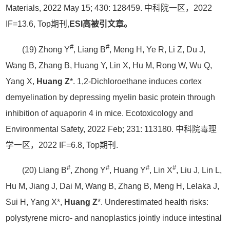
Materials, 2022 May 15; 430: 128459. 中科院一区，2022
IF=13.6, Top期刊,
ESI高被引文章。
#
#
(19) Zhong Y
, Liang B
, Meng H, Ye R, Li Z, Du J,
Wang B, Zhang B, Huang Y, Lin X, Hu M, Rong W, Wu Q,
Yang X,
Huang Z
*. 1,2-Dichloroethane induces cortex
demyelination by depressing myelin basic protein through
inhibition of aquaporin 4 in mice. Ecotoxicology and
Environmental Safety, 2022 Feb; 231: 113180. 中科院毒理
学一区，2022 IF=6.8, Top期刊.
#
#
#
#
(20) Liang B
, Zhong Y
, Huang Y
, Lin X
, Liu J, Lin L,
Hu M, Jiang J, Dai M, Wang B, Zhang B, Meng H, Lelaka J,
Sui H, Yang X*,
Huang Z
*. Underestimated health risks:
polystyrene micro- and nanoplastics jointly induce intestinal