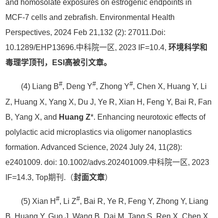
and homosolate exposures on estrogenic endpoints in
MCF-7 cells and zebrafish. Environmental Health
Perspectives, 2024 Feb 21,132 (2): 27011.Doi:
10.1289/EHP13696.中科院一区, 2023 IF=10.4,
环境科学和
毒理学顶刊，ESI高被引文章。
#
#
#
(4) Liang B
, Deng Y
, Zhong Y
, Chen X, Huang Y, Li
Z, Huang X, Yang X, Du J, Ye R, Xian H, Feng Y, Bai R, Fan
B, Yang X, and
Huang Z
*. Enhancing neurotoxic effects of
polylactic acid microplastics via oligomer nanoplastics
formation. Advanced Science, 2024 July 24, 11(28):
e2401009. doi: 10.1002/advs.202401009.中科院一区, 2023
IF=14.3, Top期刊.（
封面文章
）
#
#
(5) Xian H
, Li Z
, Bai R, Ye R, Feng Y, Zhong Y, Liang
B, Huang Y, Guo J, Wang B, Dai M, Tang S, Ren X, Chen X,