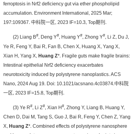
ferroptosis in Nrf2 deficiency gut via ether phospholipid
accumulation. Environment International, 2025 Mar;
197:109367. 中科院一区, 2023 IF=10.3, Top期刊.
#
#
#
#
(2) Liang B
, Deng Y
, Huang Y
, Zhong Y
, Li Z, Du J,
Ye R, Feng Y, Bai R, Fan B, Chen X, Huang X, Yang X,
Xian H, Yang X,
Huang Z
*. Fragile guts make fragile brains:
Intestinal epithelial Nrf2 deficiency exacerbates
neurotoxicity induced by polystyrene nanoplastics. ACS
Nano, 2024 Aug 19. Doi: 10.1021/acsnano.4c03874.中科院
一区, 2023 IF=15.8, Top期刊.
#
#
#
(3) Ye R
, Li Z
, Xian H
, Zhong Y, Liang B, Huang Y,
Chen D, Dai M, Tang S, Guo J, Bai R, Feng Y, Chen Z, Yang
X,
Huang Z
*. Combined effects of polystyrene nanosphere