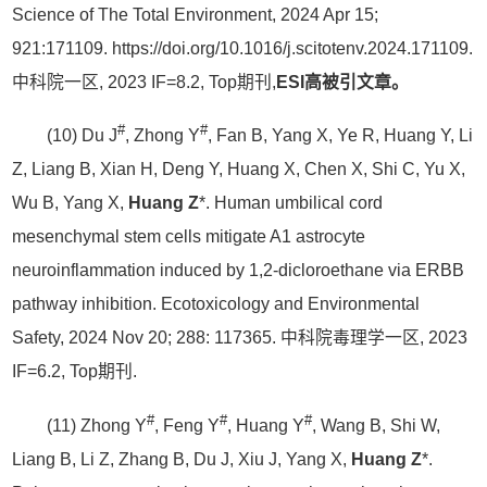
Science of The Total Environment, 2024 Apr 15;
921:171109. https://doi.org/10.1016/j.scitotenv.2024.171109.
中科院一区, 2023 IF=8.2, Top期刊,
ESI高被引文章。
#
#
(10) Du J
, Zhong Y
, Fan B, Yang X, Ye R, Huang Y, Li
Z, Liang B, Xian H, Deng Y, Huang X, Chen X, Shi C, Yu X,
Wu B, Yang X,
Huang Z
*. Human umbilical cord
mesenchymal stem cells mitigate A1 astrocyte
neuroinflammation induced by 1,2-dicloroethane via ERBB
pathway inhibition. Ecotoxicology and Environmental
Safety, 2024 Nov 20; 288: 117365. 中科院毒理学一区, 2023
IF=6.2, Top期刊.
#
#
#
(11) Zhong Y
, Feng Y
, Huang Y
, Wang B, Shi W,
Liang B, Li Z, Zhang B, Du J, Xiu J, Yang X,
Huang Z
*.