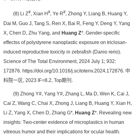
#
#
#
(8) Li Z
, Xian H
, Ye R
, Zhong Y, Liang B, Huang Y,
Dai M, Guo J, Tang S, Ren X, Bai R, Feng Y, Deng Y, Yang
X, Chen D, Zhu Yang, and
Huang Z
*. Gender-specific
effectss of polystyrene nanoplastic exposure on triclosan-
induced reproductive toxicity in zebrafish (Danio rerio).
Science of The Total Environment, 2024 July 1; 932:
172876. https://doi.org/10.1016/j.scitotenv.2024.172876. 中
科院一区, 2023 IF=8.2, Top期刊.
(9) Zhong Y#, Yang Y#, Zhang L, Ma D, Wen K, Cai J,
Cai Z, Wang C, Chai X, Zhong J, Liang B, Huang Y, Xian H,
Li Z, Yang X, Chen D, Zhang G*,
Huang Z
*. Revealing new
insights: Two-center evidence of microplastics in human
vitreous humor and their implications for ocular health.