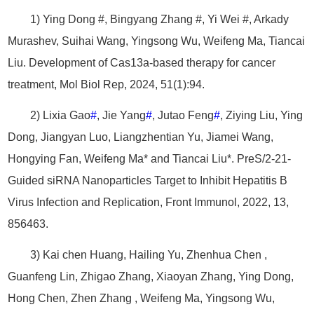
1) Ying Dong #, Bingyang Zhang #, Yi Wei #, Arkady
Murashev, Suihai Wang, Yingsong Wu, Weifeng Ma, Tiancai
Liu. Development of Cas13a-based therapy for cancer
treatment, Mol Biol Rep, 2024, 51(1):94.
2) Lixia Gao
#
, Jie Yang
#
, Jutao Feng
#
, Ziying Liu, Ying
Dong, Jiangyan Luo, Liangzhentian Yu, Jiamei Wang,
Hongying Fan, Weifeng Ma* and Tiancai Liu*. PreS/2-21-
Guided siRNA Nanoparticles Target to Inhibit Hepatitis B
Virus Infection and Replication, Front Immunol, 2022, 13,
856463.
3) Kai chen Huang, Hailing Yu, Zhenhua Chen ,
Guanfeng Lin, Zhigao Zhang, Xiaoyan Zhang, Ying Dong,
Hong Chen, Zhen Zhang , Weifeng Ma, Yingsong Wu,