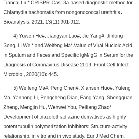
Tiancai Liu* CRISPR-Cas13a-based diagnostic method for
Chlamydia trachomatis from nongonococcal urethritis，
Bioanalysis, 2021, 13(11):901-912.
4) Yuwen He#, Jiangyan Luo#, Jie Yang#, Jinlong
Song, Li Wei* and Weifeng Ma*.Value of Viral Nucleic Acid
in Sputum and Feces and Specific IgM/IgG in Serum for the
Diagnosis of Coronavirus Disease 2019. Front Cell Infect
Microbiol, 2020(10): 445.
5) Weifeng Ma#, Peng Chen#, Xiansen Huo#, Yufeng
Ma, Yanhong Li, Pengcheng Diao, Fang Yang, Shengquan
Zheng, Mengjin Hu, Wenwei You, Peiliang Zhao*.
Development of triazolothiadiazine derivatives as highly
potent tubulin polymerization inhibitors: Structure-activity
relationship, in vitro and in vivo study. Eur J Med Chem,