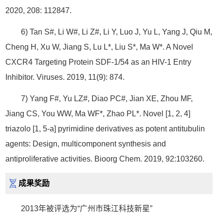
2020, 208: 112847.
6) Tan S#, Li W#, Li Z#, Li Y, Luo J, Yu L, Yang J, Qiu M,
Cheng H, Xu W, Jiang S, Lu L*, Liu S*, Ma W*. A Novel
CXCR4 Targeting Protein SDF-1/54 as an HIV-1 Entry
Inhibitor. Viruses. 2019, 11(9): 874.
7) Yang F#, Yu LZ#, Diao PC#, Jian XE, Zhou MF,
Jiang CS, You WW, Ma WF*, Zhao PL*. Novel [1, 2, 4]
triazolo [1, 5-a] pyrimidine derivatives as potent antitubulin
agents: Design, multicomponent synthesis and
antiproliferative activities. Bioorg Chem. 2019, 92:103260.
成果奖励
2013年被评选为“广州市珠江科技新星”