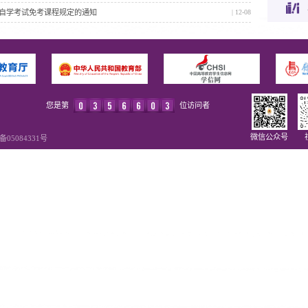
育自学考试免考课程规定的通知
| 12-08
您是第
位访问者
微信公众号
备05084331号