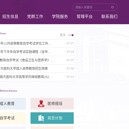
招生信息
党群工作
学院服务
管理平台
联系我们
南方医科大学继续教育智能问答云平台正式上线！
继续教育学院开展深入贯彻中央八项规定精
Notice
更多
关于2026年12月高等教育自学考试学位工作的通知
| 07-27
关于2026年下半年自学考试实践课程（含毕业论文）考核、培训的通知(社会考生)
| 07-24
关于高等教育自学考试《食品卫生与营养学》专业学位授予问题的特别提醒
| 07-21
年南方医科大学成人高等教育招生简章
| 07-20
关于做好南方医科大学高等学历继续教育2026年学位课程考试工作的通知
| 07-13
Platform Entrance
成人教育
医师规培
自学考试
双百计划