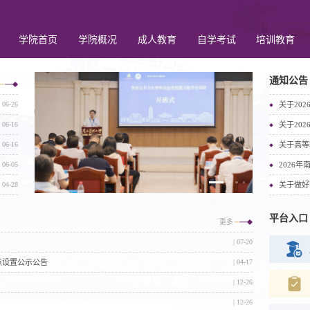
学院首页
学院概况
成人教育
自学考试
培训教育
突发公共卫生事件应急处置能力提升培训班
AI智启 | 
通知公告
| 06-26
| 06-16
| 06-16
| 06-05
2026
| 04-28
平台入口
更多
| 07-20
点设置公示公告
| 04-17
| 12-26
| 12-26