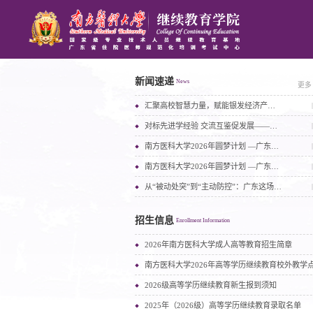
继续教育学院召开专题学习会议
新闻速递
News
更多
汇聚高校智慧力量，赋能银发经济产业高质量发展
对标先进学经验 交流互鉴促发展——许可慰副校长带队赴三所兄弟高校调研学习
南方医科大学2026年圆梦计划 —广东省“百千万工程”青年职业技术人才资助名单公示（第二批23人）
南方医科大学2026年圆梦计划 —广东省“百千万工程”青年职业技术人才资助名单公示
从“被动处突”到“主动防控”：广东这场培训启动公共卫生应急能力提升“加速跑”
招生信息
Enrollment Information
2026年南方医科大学成人高等教育招生简章
南方医科大学2026年高等学历继续教育校外教学
2026级高等学历继续教育新生报到须知
2025年（2026级）高等学历继续教育录取名单