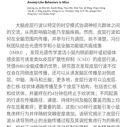
大脑皮层行波以特定的时空模式协调神经元群体之间
的交流，从而影响脑功能乃至脑疾病。然而，皮层行波如
何在全脑范围内传播，并参与行为调控，尚不清楚。冯衍
秋团队结合光遗传学和小鼠全脑功能磁共振成像
（fMRI），发现光遗传学激活小鼠内侧前额叶或初级体
感皮层可诱发类似皮层扩散性抑制（CSD）的皮层行波。
凭借fMRI全脑成像的优势，研究首次发现皮层行波不仅
仅会在同侧皮层传播，还可以从诱发脑区传播至对侧皮
层、中脑、海马和丘脑；更多地，皮层行波可以沿皮层-
杏仁核-纹状体通路传播至多个皮层下结构，包括杏仁核
和纹状体，并最终在约4分钟后终止于纹状体；不同起源
的行波在传播路径、速度、持续时间及脑区覆盖范围上均
存在显著差异；更重要的是，这些CSD样行波能引发小鼠
焦虑样行为并伴随树突棘密度增加。该研究揭示了皮层行
波从诱导到终止的全脑传播过程及其调控焦虑行为的新机