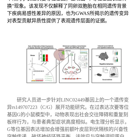
换”现象。该发现不仅解释了同卵双胞胎在相同遗传背景
下疾病易感性差异的原因，也为GWAS所揭示的遗传变异
对表型贡献异质性提供了表观遗传层面的证据。
研究人员进一步针对
LINC02449
基因上的一个遗传变
异
rs149707223
（
C/G
）展开功能研究。在过表达次要等位
基因
G
的小鼠模型中，动物表现出社会交往障碍和重复刻
板样行为，与患者典型症状高度相似。电生理分析显示，
G
等位基因表达增加会增强前额叶皮层到伏隔核的兴奋性
突触传递，破坏神经环路平衡。该效应与突触调控蛋白