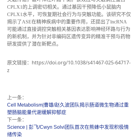
CPLX1
的上调密切相关。通过基因干预降低小鼠脑内
CPLX1
水平，可恢复期社会行为与突触功能。该研究不仅
揭示了
ASE
在精神疾病中的重要作用，还提出了
lncRNA
可能通过直接调控突触相关基因表达影响神经环路与行为
的新机制，并为针对非编码区遗传变异的精准干预与药物
研发提供了潜在新靶点。
https://doi.org/10.1038/s41467-025-64717-
原文链接：
z
上一条：
Cell Metabolism|曹雄/赵久波团队揭示肠道微生物通过重
塑肠脑能量代谢缓解抑郁症
下一条：
Science | 彭飞/Cwyn Solvi团队首次在熊蜂中发现积极情
绪传染