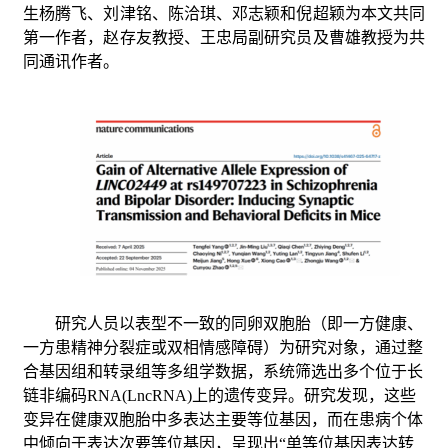
生杨腾飞、刘津铭、陈洽琪、邓志颖和倪超颖为本文共同
第一作者，赵存友教授、王忠局副研究员及曹雄教授为共
同通讯作者。
研究人员以表型不一
致的同卵双胞胎（即一方健康、
一方患精神分裂症或双相情感障碍）为研究对象，通过整
合基因组和转录组等多组学数据，系统筛选出多个位于长
链非编码RNA(LncRNA)上的遗传变异。研究发现，这些
变异在健
康双胞胎中多表达主要等位基因，而在患病个体
中倾向于表达次要等位基因，呈现出“单等位基因表达转