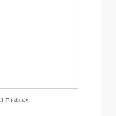
c
】已下载
416
次