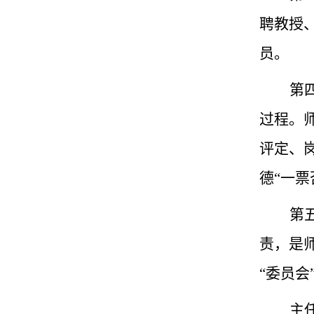
聘教授
员。
第
过程。
评定、
德“一票
第
责，是
“委员会
主