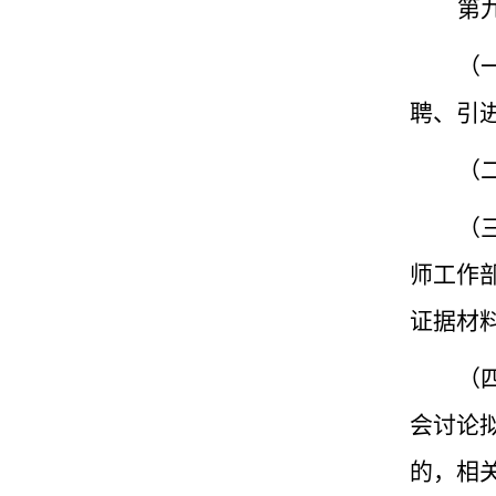
第
（
聘、引
（
（
师工作
证据材
（
会讨论
的，相