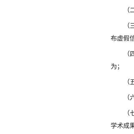
（
（
布虚假
（
为；
（
（
（
学术成