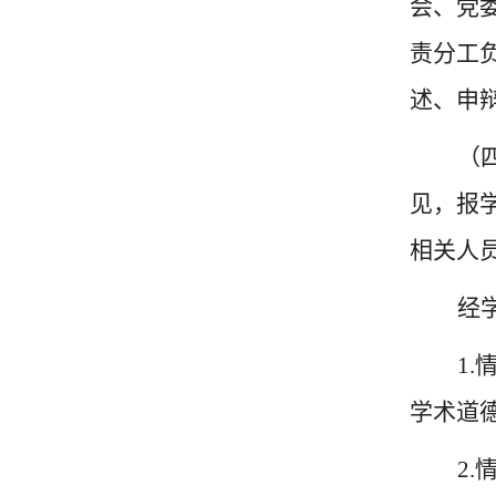
会、党
责分工
述、申
（
见，报
相关人
经
1
学术道
2