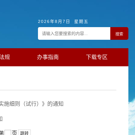
2026年8月7日 星期五
法规
办事指南
下载专区
实施细则（试行）》的通知
知
页
第
跳转