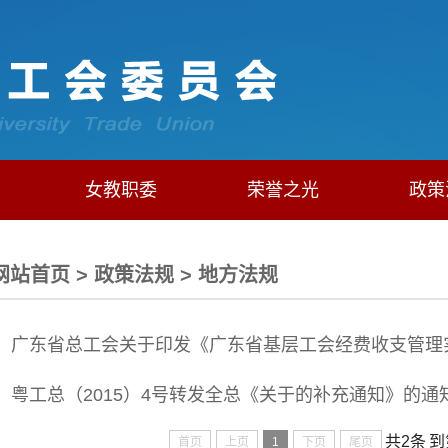
女教职委
荣誉之光
政策
网站首页
>
政策法规
>
地方法规
广东省总工会关于印发《广东省基层工会经费收支管理
粤工总（2015）4号转发全总《关于的补充通知》的通
共2条
到
首页
上页
1
下页
尾页