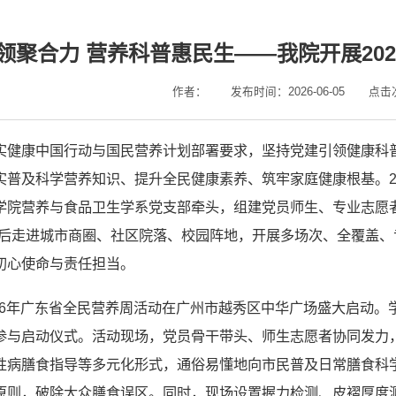
领聚合力 营养科普惠民生——我院开展20
作者：
发布时间：2026-06-05
点击
实健康中国行动与国民营养计划部署要求，坚持党建引领健康科
普及科学营养知识、提升全民健康素养、筑牢家庭健康根基。202
学院营养与食品卫生学系党支部牵头，组建党员师生、专业志愿者
先后走进城市商圈、社区院落、校园阵地，开展多场次、全覆盖
初心使命与责任担当。
2026年广东省全民营养周活动在广州市越秀区中华广场盛大启动
参与启动仪式。活动现场，党员骨干带头、师生志愿者协同发力
性病膳食指导等多元化形式，通俗易懂地向市民普及日常膳食科
原则，破除大众膳食误区。同时，现场设置握力检测、皮褶厚度