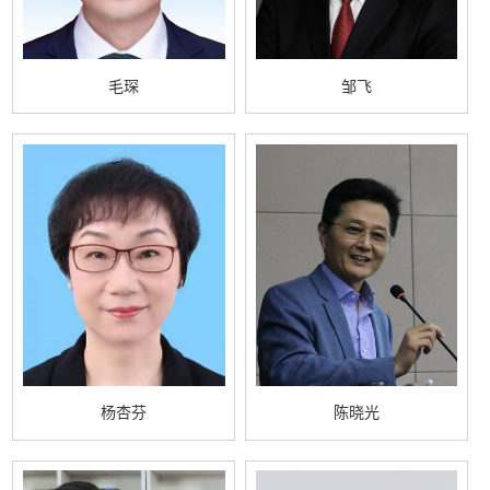
毛琛
邹飞
杨杏芬
陈晓光