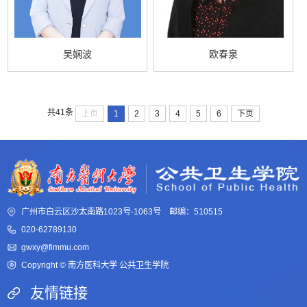
吴娴波
欧春泉
共41条
上页
1
2
3
4
5
6
下页
广州市白云区沙太南路1023号-1063号 邮编：510515
020-62789130
gwxy@fimmu.com
Copyright © 南方医科大学 公共卫生学院
友情链接