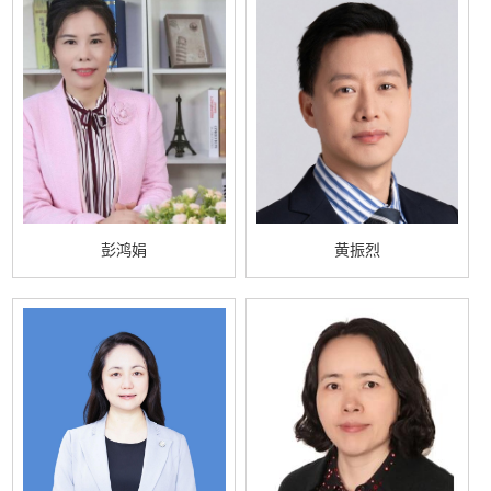
彭鸿娟
黄振烈