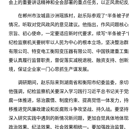
会上的重要讲话精神和全会部署的重点任务，以正风肃纪反
在郴州市汝城县沙洲瑶族村，赵乐际参观了“半条被子
情况，听取对党风政风的意见建议。他指出，作风问题核心
宗旨、初心使命，一定要适应新时代要求，续写“半条被子”
纪检监察机关要树牢以人民为中心的根本立场，坚决整治群
有限公司、特变电工衡阳变压器有限公司、中国铁建重工集
要认真履行监督职责，督促落实减税退税、融资支持、创新
境，保证企业家一门心思抓生产谋发展。
调研期间，赵乐际来到湖南省和衡阳市纪委监委，亲切
他强调，纪检监察机关要深入学习践行习近平总书记关于党
腐一体推进，惩治震慑、制度约束、提高觉悟一体发力，持
移推进党风廉政建设和反腐败斗争攻坚战、持久战。要坚持
深入研究实践中遇到的新情况新问题，更加自觉具体地体现
政治效果、纪法效果、社会效果相统一。要加强政治监督、