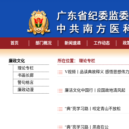
首页
部门概况
新闻速递
工作动态
政
廉政文化
所在位置： 理论专栏
理论专栏
V视频丨品读典故释义 感悟思想伟
书画长廊
警句格言
廉政动漫
廉洁文化中国行丨应国故地清风起
“典”亮学习路丨咬定青山不放松
“典”亮学习路丨夙夜在公