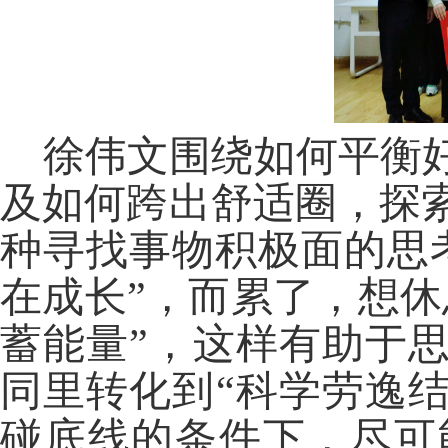
徐伟文
围绕如何平衡
及如何跨出舒适圈
，
探
种
寻找
事物积极面的思
在成长”，而累了，想休
蓄能量”
，
这样有助于
同里转化到“科学劳逸结
碰底线的条件下，尽可