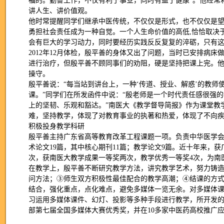
福的。勤奋工作，不仅有利于事业，同时有益于健康”。他经常
讲人生、讲价值观。
他时常提醒同学们继承中医传统，不仅仅是形式，也不仅仅是
勇担社会责任成为一种自觉。一个人生命价值的高低,恰恰取决
会有巨大的学习动力，同时要经历实践反反复复的淬砺，只有这
2012年12月体检，殷平善的身体又出了问题，当时已安排病
进行治疗，但殷平善不顾同事们的劝阻，硬是坚持把课上完。
操守。
殷平善说：“每当站到讲台上，一种‘传道、授业、解惑’的教
课。”同学们在所发函件中说：“殷老师是一个时代责任感很强
上的坚韧、乐观和豁达。”南医大《教学督导简报》作为课堂教
难，坚持教学，体现了对教育事业的执著和热爱，体现了不向疾
积极投身教学科研
殷平善主持广东省高等教育改革工程课题一项。负责中华医学会
术论文19篇，其中核心期刊11篇；教学论文9篇。近十年来，
次，获南医大教学成果一等奖两次，教学优秀一等奖4次，为南
在教学上，殷平善不断研究教学方法，讲究教学艺术，努力铸
问方法；③师生双方积极性最佳配合的教学高潮；④结课的方
结合，强化重点，点化难点，避免多媒体一览无余。对多媒体
习运用多媒体课件、幻灯、投影等多种手段进行教学，所开发
部第七届全国多媒体大赛优秀奖，并在10多家中医药高校推广