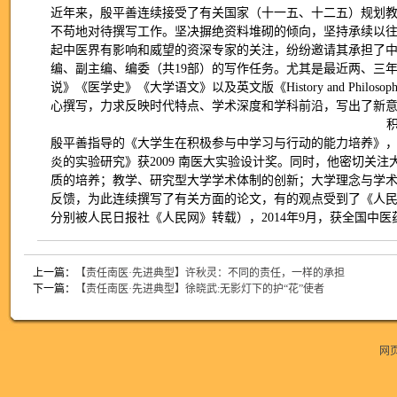
近年来，殷平善连续接受了有关国家（十一五、十二五）规划教
不苟地对待撰写工作。坚决摒绝资料堆砌的倾向，坚持承续以
起中医界有影响和威望的资深专家的关注，纷纷邀请其承担了
编、副主编、编委（共19部）的写作任务。尤其是最近两、三
说》《医学史》《大学语文》以及英文版《History and Philosop
心撰写，力求反映时代特点、学术深度和学科前沿，写出了新
殷平善指导的《大学生在积极参与中学习与行动的能力培养》，
炎的实验研究》获2009 南医大实验设计奖。同时，他密切关
质的培养；教学、研究型大学学术体制的创新；大学理念与学
反馈，为此连续撰写了有关方面的论文，有的观点受到了《人
分别被人民日报社《人民网》转载），2014年9月，获全国中
上一篇：
【责任南医·先进典型】许秋灵：不同的责任，一样的承担
下一篇：
【责任南医·先进典型】徐晓武:无影灯下的护“花”使者
网