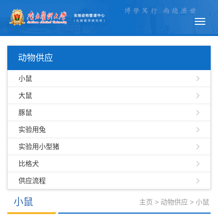
Toggl
navig
动物供应
小鼠
大鼠
豚鼠
实验用兔
实验用小型猪
比格犬
供应流程
小鼠
主页
>
动物供应
>
小鼠