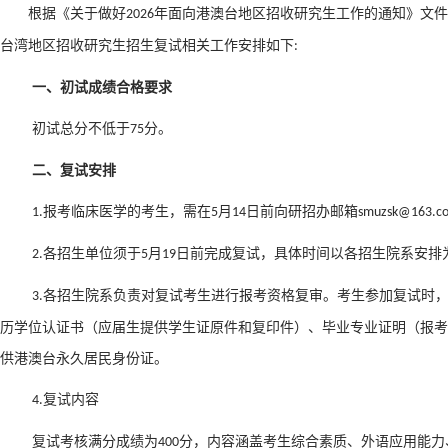
根据《关于做好
年面向港澳台地区招收研究生工作的通知》文件
202
6
台湾地区招收研究生招生复试相关工作安排如下
:
一、初试成绩合格要求
初试总分不低于
分。
75
二、复试安排
报考临床医学的考生，需在
月
日前向研招办邮箱
1.
5
14
smuzsk@163.c
各招生单位须于
月
日前完成复试，具体时间以各招生院系安排
2.
5
19
各招生院系负责对复试考生进行报考资格复审。考生参加复试时
3.
历学位认证书（应届生提供学生证原件和复印件）、毕业专业证明（报考
供港澳台永久居民身份证。
复试内容
4.
复试考核满分成绩为
分，内容涵盖考生综合素质、外语应用能力
400