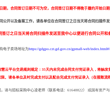
订日期，合同签订日期不可为空，合同签订日期不得晚于履约开始
日
期
同公开以及备案工作，请各单位在合同签订之日当天将合同扫描件发
同签订之日当天将合同扫描件发送至我中心以便进行合同公开和备
购电子卖场地址为
https://gdgpo.czt.gd.gov.cn/gpmall-web/index.html#/
购智慧云平台交易规则规定：35天内未完成合同支付凭证录入，将触
权限。请各单位及时完成支付以及配合完成支付凭证录入（
在报账流
问，
请与
招标采购中心凌老师（联系电话：61648822）
或国有资产与