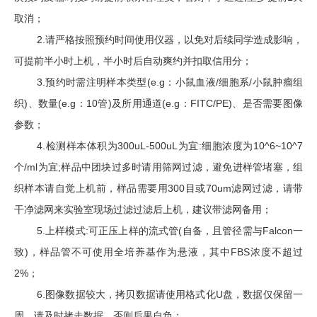
取消；
2.
请严格按照预约时间使用仪器，以免对后续同学造成影响，
可提前半小时上机，半小时后自动爽约并扣取信用分；
3.
预约时需注明样本类型
(e.g
：小鼠血液
/
细胞系
/
小鼠肿瘤组
织
)
、数量
(e.g
：
10
管
)
及所用通道
(e.g
：
FITC/PE)
、是否需要图像
参数；
4.
检测样本体积为
300uL-500uL
为宜
:
细胞浓度为
10^6~10^7
个
/ml
为宜
;
样品中团块过多时请用筛网过滤，避免进样管堵塞，组
织样本请自觉上机前，样品需要用
300
目或
70um
滤网过滤，请带
干净滤网来实验室现场过滤过滤后上机，建议带滤网备用；
5.
上样模式
:
可正压上样的流式管
(
自备，且管径需与
Falcon
一
致
)
，样品管不可使用全培养基作为悬液，其中
FBS
浓度不超过
2%
；
6.
图像数据较大，拷贝数据请使用格式化
U
盘，数据仅保留一
周，请及时拷走数据，否则后果自负；