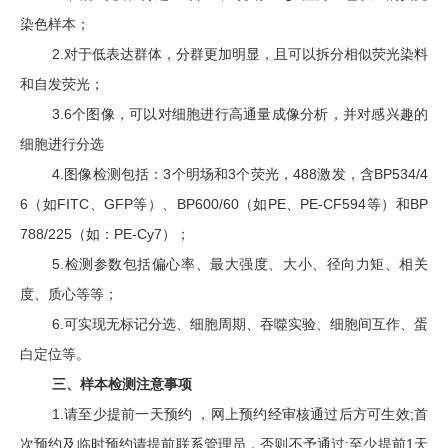
染色样本；
2.
对于低表达群体，分群更加明显，且可以拆分相似荧光染料
和自发荧光；
3.6
个图像，可以对细胞进行高通量成像分析，并对感兴趣的
细胞进行分选
4.
图像检测包括：
3
个明场和
3
个荧光，
488
激发，含
BP534/4
6
（如
FITC
、
GFP
等）、
BP600/60
（如
PE
、
PE-CF594
等）和
BP
788/225
（如：
PE-Cy7
）；
5.
检测参数包括偏心率、最大强度、大小、径向力矩、相关
度、质心等等；
6.
可实现无标记分选、细胞周期、吞噬实验、细胞间互作、蛋
白定位等。
三、样本检测注意事项
1.
请至少提前一天预约 ，网上预约经审核通过后方可生效
;
首
次预约及临时预约请提前联系管理员，否则不予通过
;
至少提前
1
天