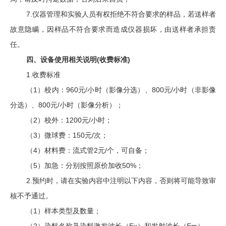
7.
仪器管理和实验人员有权拒绝不符合要求的样品，若送样者
故意隐瞒，因样品不符合要求而造成仪器损坏，由送样者承担责
任。
四、设备使用相关说明
(
收费标准
)
1.
收费标准
（
1
）校内：
960
元
/
小时（影像分选）、
800
元
/
小时（非影像
分选）、
800
元
/
小时（影像分析）；
（
2
）校外：
1200
元
/
小时；
（
3
）微球费：
150
元
/
次；
（
4
）材料费：流式管
2
元
/
个，可自备；
（
5
）加急：分别按照原价加收
50%
；
2.
预约时，请在实验内容中注明以下内容，否则将可能导致审
核不予通过。
（
1
）样本类型及数量；
（
2
）染料名称及染料激发波长（
Ex
）和发射波长（
Em
）。