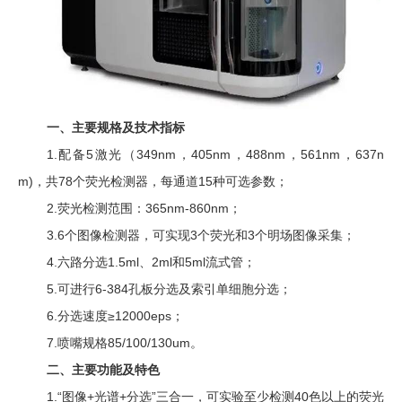
一、主要规格及技术指标
1.
配备
5
激光（
349nm
，
405nm
，
488nm
，
561nm
，
637n
m)
，共
78
个荧光检测器，每通道
15
种可选参数；
2.
荧光检测范围：
365nm-860nm
；
3.6
个图像检测器，可实现
3
个荧光和
3
个明场图像采集；
4.
六路分选
1.5ml
、
2ml
和
5ml
流式管；
5.
可进行
6-384
孔板分选及索引单细胞分选；
6.
分选速度≥
12000eps
；
7.
喷嘴规格
85/100/130um
。
二、主要功能及特色
1.
“图像
+
光谱
+
分选”三合一，可实验至少检测
40
色以上的荧光