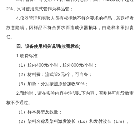
2%
，只可使用流式管作为样品管；
4.
仪器管理和实验人员有权拒绝不符合要求的样品，若送样者
故意隐瞒，因样品不符合要求而造成仪器损坏，由送样者承担责
任。
四、设备使用相关说明
(
收费标准
)
1.
收费标准
（
1
）校内
400
元
/
小时，校外
800
元
/
小时；
（
2
）材料费：流式管
2
元
/
个，可自备；
（
3
）加急：分别按照原价加收
50%
；
2.
预约时，请在实验内容中注明以下内容，否则将可能导致审
核不予通过。
（
1
）样本类型及数量；
（
2
）染料名称及染料激发波长（
Ex
）和发射波长（
Em
）。