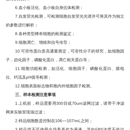
6.
血小板活化、血小板自身抗体检测；
7.
自发荧光检测，可检测细胞自发荧光光谱并可将其作为独立
的参数进行解析；
8.
各种类型稀有细胞的检测鉴定；
9.
细胞凋亡、增殖和信号传导；
10.
可溶性蛋白质高通量测定，可溶性分子的研究，如细胞因
子，趋化因子，磷酸化蛋白，凋亡相关蛋白等；
11.
细胞功能检测，如活化、细胞因子、磷酸化蛋白、膜电
位、钙流及
pH
值等检测；
12.
细胞表面标志物和胞内外细胞因子检测。
三、样本检测注意事项
1.
上机前，样品需要用
300
目或
70um
滤网过滤，请带干净滤
网来实验室现场过滤；
2.
样品细胞数是控制在
106~~107/mL
之间；
3.
样品管不可使用全培养基作为悬液，其中
FBS
浓度不超过