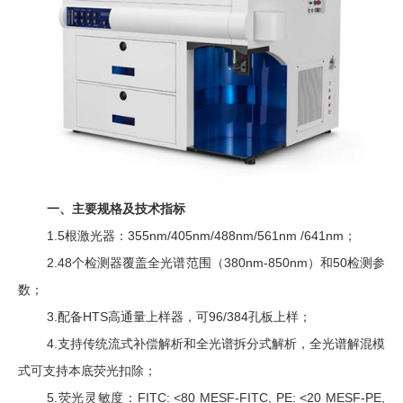
一、主要规格及技术指标
1.5
根激光器：
355nm/405nm/488nm/561nm /641nm
；
2.48
个检测器覆盖全光谱范围（
380nm-850nm
）和
50
检测参
数；
3.
配备
HTS
高通量上样器，可
96/384
孔板上样；
4.
支持传统流式补偿解析和全光谱拆分式解析，全光谱解混模
式可支持本底荧光扣除；
5.
荧光灵敏度：
FITC: <80 MESF-FITC, PE: <20 MESF-PE,