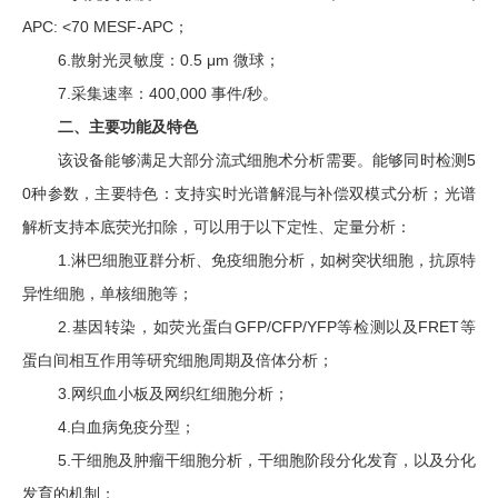
APC: <70 MESF-APC
；
6.
散射光灵敏度：
0.5
μ
m
微球；
7.
采集速率：
400,000
事件
/
秒。
二、主要功能及特色
该设备能够满足大部分流式细胞术分析需要。能够同时检测
5
0
种参数，主要特色：支持实时光谱解混与补偿双模式分析；光谱
解析支持本底荧光扣除，可以用于以下定性、定量分析：
1.
淋巴细胞亚群分析、免疫细胞分析，如树突状细胞，抗原特
异性细胞，单核细胞等；
2.
基因转染，如荧光蛋白
GFP/CFP/YFP
等检测以及
FRET
等
蛋白间相互作用等研究细胞周期及倍体分析；
3.
网织血小板及网织红细胞分析；
4.
白血病免疫分型；
5.
干细胞及肿瘤干细胞分析，干细胞阶段分化发育，以及分化
发育的机制；