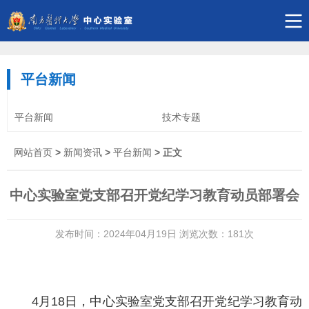
平台新闻
平台新闻
技术专题
网站首页
>
新闻资讯
>
平台新闻
> 正文
中心实验室党支部召开党纪学习教育动员部署会
发布时间：2024年04月19日 浏览次数：
181
次
4
月
18
日，中心实验室党支部召开党纪学习教育动