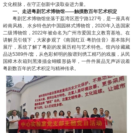
文化根脉，在守正创新中汲取奋进力量。
一、走进粤剧艺术博物馆——触摸数百年艺术积淀
粤剧艺术博物馆坐落于荔湾区恩宁路
127
号，是一座具有
岭南风格、水乡特色的中国园林式博物馆，
2020
年入选国家
二级博物馆，
2022
年被命名为广州市爱国主义教育基地。在
讲解员引领下，大家参观了《南国红豆·粤韵佳音》基本陈列
展厅，系统了解了粤剧的发展历程与艺术特色。馆内珍藏藏
品达
5389
件
/
套，从色彩鲜明的脸谱到绣工精巧的戏服，从民
国樟木衣箱到黑漆描金蝴蝶形扬琴，一件件展品无声诉说着
粤剧数百年的艺术积淀与精神传承。