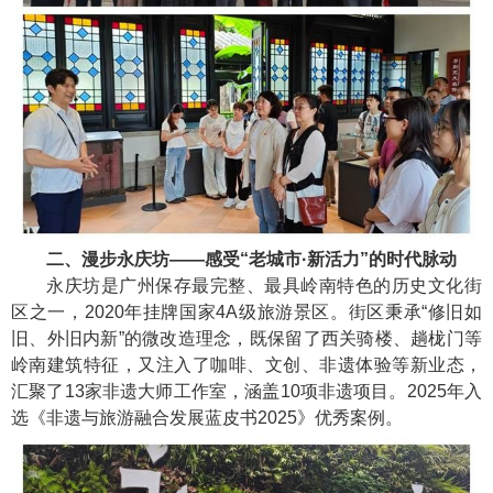
二、漫步永庆坊——感受“老城市·新活力”的时代脉动
永庆坊是广州保存最完整、最具岭南特色的历史文化街
区之一，
2020
年挂牌国家
4A
级旅游景区。街区秉承“修旧如
旧、外旧内新”的微改造理念，既保留了西关骑楼、趟栊门等
岭南建筑特征，又注入了咖啡、文创、非遗体验等新业态，
汇聚了
13
家非遗大师工作室，涵盖
10
项非遗项目。
2025
年入
选《非遗与旅游融合发展蓝皮书
2025
》优秀案例。