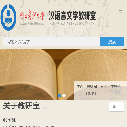
Ξ
搜索
学而不思则罔，思而不学则殆。
— —《论语》
关于教研室
返回
LIST
张阿娜