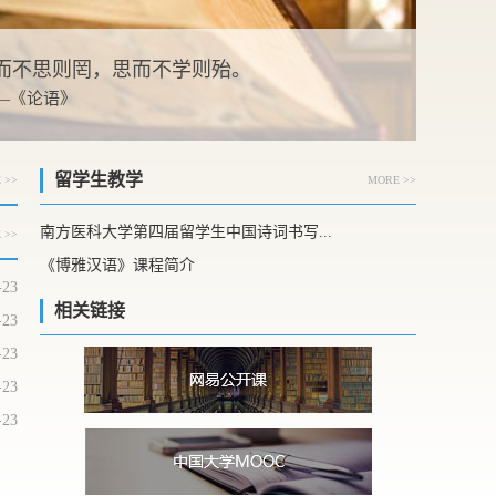
而不思则罔，思而不学则殆。
 —《论语》
留学生教学
 >>
MORE >>
南方医科大学第四届留学生中国诗词书写...
 >>
《博雅汉语》课程简介
-23
相关链接
-23
-23
-23
-23