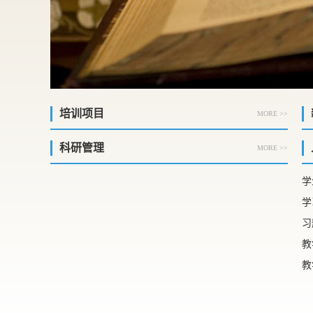
培训项目
MORE >>
科研管理
MORE >>
学
学
习
教
教