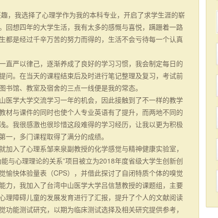
厚兴趣，我选择了心理学作为我的本科专业，开启了求学生涯的崭
。回想四年的大学生活，我有太多的感慨与喜悦，蹒跚着一路
生都是经过千辛万苦的努力而得的，生活不会亏待每一个认真
一直严以律己，逐渐养成了良好的学习习惯，我会制定每日的
提问。在当天的课程结束后及时进行笔记整理及复习，考试前
图书馆、教室及宿舍的三点一线便是我的常态。
山医学大学交流学习一年的机会，因此接触到了不一样的教学
教材与课件的同时也使个人专业英语有了提升，而两地不同的
浅。我很感激也很珍惜这段难得的学习经历，让我以更为积极
第一，多门课程取得了满分的成绩。
就加入了心理系邹来泉副教授的化学感觉与精神健康实验室，
能与心理理论的关系”项目被立为2018年度省级大学生创新创
觉愉快体验量表（CPS），并借此探讨了自闭特质个体的嗅觉
能力，我加入了台湾中山医学大学吕信慧教授的课题组，主要
心理障碍儿童的发展发育进行了汇报，提升了个人的文献阅读
觉功能测试研究，以期为临床测试选择及相关研究提供参考，