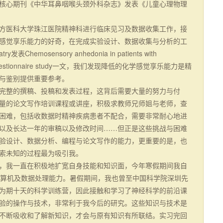
核心期刊《中华耳鼻咽喉头颈外科杂志》发表《儿童心理物理
方医科大学珠江医院精神科进行临床见习及数据收集工作，接
感觉享乐能力的好奇，在完成实验设计、数据收集与分析的工
表Chemosensory anhedonia in patients with
otypy: a questionnaire study一文，我们发现降低的化学感觉享乐能力是精
与鉴别提供重要参考。
完整的撰稿、投稿和发表过程，这背后需要大量的努力与付
量的论文写作培训课程或讲座，积极求教师兄师姐与老师，查
困难，包括收数据时精神疾病患者不配合，需要非常耐心地进
以及长达一年的审稿以及修改时间……但正是这些挑战与困难
验设计、数据分析、编程与论文写作的能力，更重要的是，也
索未知的过程最为吸引我。
，我一直在积极地扩宽自身技能和知识面，今年寒假期间我自
自己的计算机及数据处理能力。暑假期间，我也曾至中国科学院深圳先
为期十天的科学训练营，因此接触和学习了神经科学的前沿课
验的操作与技术，非常利于我今后的研究。这些知识与技术是
不断吸收和了解新知识，才会与原有知识有所联结。实习完回