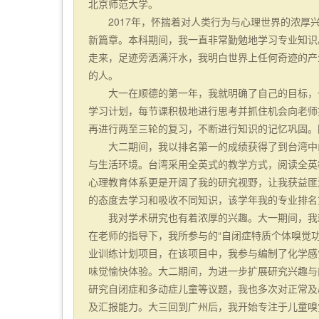
北京师范大学。
2017年，怀揣着对人类行为与心理世界的浓
新篇章。本科期间，我一直非常勤勉地学习专业知识
走来，足迹旁洒满汗水，我明白世界上任何奇迹的产
的人。
大一在顺德的第一年，我就明确了自己的目标，
学习计划，每节课积极地进行思考并抓住机会向老师
再进行两至三轮的复习，不断进行知识的记忆巩固。
大二期间，我以排名第一的成绩获得了到台湾中
与生活环境。台湾采用全英式的教学方式，阅读全英
心理教育体系更是开阔了我的研究视野，让我获益匪
的态度去学习和吸收不同知识，该学年我的专业排名
我对学术研究也有着浓厚的兴趣。大一期间，我
在老师的指导下，我所参与的“自闭症特质个体嗅觉功
业训练计划项目，在该项目中，我参与编制了化学感
味觉愉快体验。大二期间，为进一步扩展研究兴趣与
研究自闭症和多动症儿童等议题，我也多次对正常及
及汇报能力。大三回到广州后，我开始专注于儿童嗅