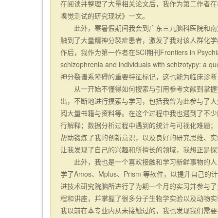
在阅读并整理了大量相关论文后，我作为第二作者在
嗅觉测试的研究现状》一文。
此外，寒暑假期间我会到广东三九脑科医院和南
触到了大量精神分裂症患者，激发了我对该人群化学
作后，我作为第一作者在SCI期刊Frontiers in Psychiatry发
schizophrenia and individuals with schiz
神分裂谱系障碍的重要特征标记，这也能为临床诊断
从一开始不懂得如何搜索与引用参考文献到掌握
出，不断地进行摸索与学习，包括我曾为此参与了大
阅大量书籍与资料等。在这个过程中我也遇到了不少
行解释；数据分析过程中遇到的统计与可视化难题；
帮助锻炼了我的创新意识，以及良好的研究思维、实
让我发现了自己的兴趣和所擅长的领域，我想正是探
此外，我也是一个喜欢接触和学习新鲜事物的人
学了Amos、Mplus、Prism 等软件，以提升
进技术研究院脑所进行了为期一个月的实习并参与了
程和讲座，并掌握了很多分子生物学实验以及动物实
我以前在本专业内从未接触过的，我也发现我们需要