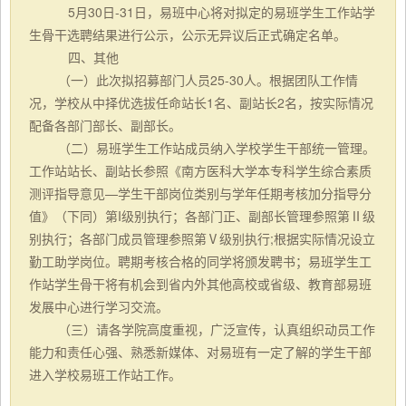
5月30日-31日，易班中心将对拟定的易班学生工作站学
生骨干选聘结果进行公示，公示无异议后正式确定名单。
四、其他
（一）
此次拟招募部门人员
25-30
人。根据团队工作情
况，学校从中择优选拔任命站长
1名、副站长2名，按实际情况
配备各部门部长、副部长。
（二）
易班学生工作站成员纳入学校学生干部统一管理。
工作站站长、副站长参照《南方医科大学本专科学生综合素质
测评指导意见
—学生干部岗位类别与学年任期考核加分指导分
值》（下同）第I级别执行；各部门正、副部长管理参照第Ⅱ级
别执行；各部门成员管理参照第Ⅴ
级别执行
;根据实际情况设立
勤工助学岗位。聘期考核合格的同学将颁发聘书；易班学生工
作站学生骨干将有机会到省内外其他高校或省级、教育部易班
发展中心进行学习交流。
（三）
请各学院高度重视，广泛宣传，认真组织动员工作
能力和责任心强、熟悉新媒体、对易班有一定了解的学生干部
进入学校易班工作站工作。