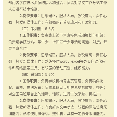
部门各学院技术资源的接入和整合；负责对学院工作分站工作
人员进行技术培训。
2.岗位要求：
思想端正，服从大局，敏锐度高，责任心
强，热爱新媒体工作；有较强的计算机应用和开发能力。
（三）策划部：
5-6名
1.工作职责：
负责线上线下易班特色活动策划与组织；
负责与学院分站、学生会、社团联合会等活动沟通、对接，开
展易班合作。
2.岗位要求：
思想端正，服从大局，敏锐度高，责任心
强，热爱新媒体工作；熟练操作
word、excel等办公自动化软
件和网络搜索工具；有较强的活动策划、组织能力。
（四）采编部：
5-6名
1.工作职责：
负责学校机构号主页管理；负责稿件撰
写、审核、推送发布；负责易班网页相关素材的收集、整理；
对全国易班平台上的活动、话题，进行二次采编、再推广。
2.岗位要求：
思想端正，服从大局，敏锐度高，责任心
强，热爱新媒体工作；有良好的文字功底，较强的网站信息采
编能力；熟练使用摄像机、照相机，具有一定影像采编能力。