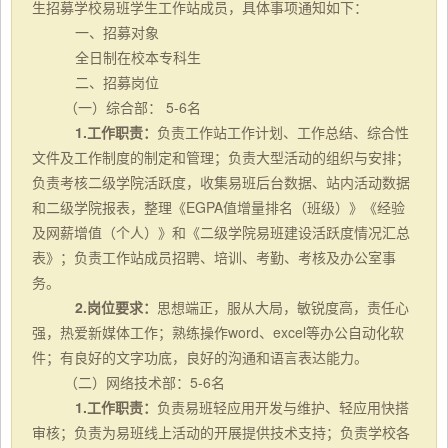
生招募学校易班学生工作站成员，具体事项通知如下：
一、招募对象
全日制在校本专科生
二、招募岗位
（一）综合部：
5-6名
1.工作职责：
负责工作站工作计划、工作总结、综合性
文件及
工作制度的制定和管理；负责大型活动的组织与安排；
负责考核二级学院活跃度，收集易班后台数据、站内活动数据
和二级学院报表，整理《EGPA值增量排名（班级）》《经验
及网薪增值（个人）》和《二级学院易班建设活跃度情况汇总
表》；负责工作站成员招聘、培训、考勤、考核及办公室事
务。
2.岗位要求：
思想端正，服从大局，敏锐度高，责任心
强，热爱新媒体工作；熟练操作
word、excel等办公自动化软
件；有良好的文字功底，良好的沟通和语言表达能力。
（二）网络技术部：
5-6名
1.工作职责：
负责易班轻应用开发与维护、轻应用快搭
审核；负责为易班线上活动的开展提供技术支持；负责学校各