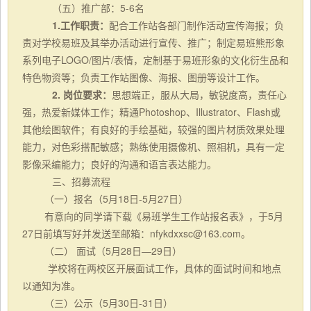
（五）推广部：
5-6名
1.工作职责：
配合工作站各部门制作活动宣传海报；负
责对学校易班及其举办活动进行宣传、推广；制定易班熊形象
系列电子
LOGO/图片/表情，定制基于易班形象的文化衍生品和
特色物资等；负责工作站图像、海报、图册等设计工作。
2.
岗位要求：
思想端正，服从大局，敏锐度高，责任心
强，热爱新媒体工作；精通Photoshop
、
Illustrator
、
Flash或
其他绘图软件；有良好的手绘基础，较强的图片材质效果处理
能力，对色彩搭配敏感；熟练使用摄像机、照相机，具有一定
影像采编能力；良好的沟通和语言表达能力。
三、招募流程
（一）报名（
5月18日-5月27日）
有意向的同学请下载《易班学生工作站报名表》，于
5月
27
日前填写好并发送至邮箱：
nfykdxxsc@163.com。
（二）
面试（
5月28日—29日）
学校将在两校区开展面试工作，具体的面试时间和地点
以通知为准。
（三）公示（
5月30日-31日）