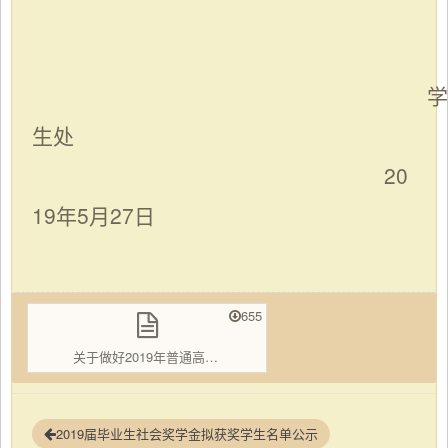
学
生处
20
19年
5
月
27
日
655
关于做好2019年普通高校学生生源地信用助学贷款工作的通知..doc
2019届毕业生社会奖学金拟获奖学生名单公示