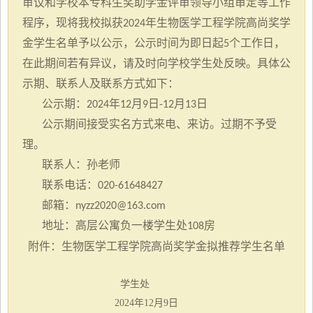
审议和学校本专科生奖助学金评审领导小组审定等工作
程序，现将我校拟获
年生物医学工程学院高尚奖学
2024
金学生名单予以公示，公示时间为即日起
个工作日，
5
在此期间若有异议，请及时向学校学生处反映。具体公
示期、联系人及联系方式如下：
公示期：
年
月
日
月
日
2024
12
9
-12
13
公示期间接受实名方式来电、来访。过期不予受
理。
联系人：孙老师
联系电话：
020-61648427
邮箱：
nyzz2020@163.com
地址：高层公寓负一楼学生处
房
108
附件
：
生物医学工程学院高尚奖学金拟推荐
学生
名单
学生处
2024年12月9日