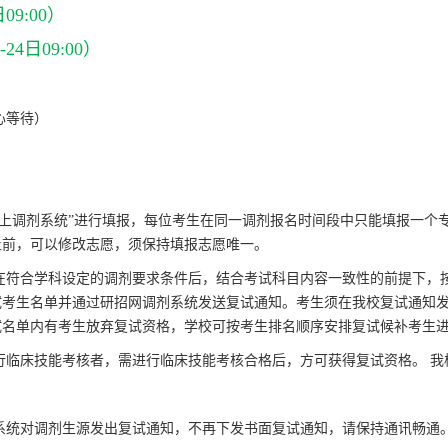
09:00）
24日09:00）
心等待）
网上调剂系统”进行填报，每位考生在同一调剂报名时间段中只能填报一个
止前，可以修改志愿，须保持填报志愿唯一。
在符合学科设定的调剂要求条件后，结合考试科目内容一致性的前提下，
试考生名单并通过研招网调剂系统发送复试通知。考生须在我校复试通知
试名单内有考生放弃复试资格，学校可按考生排名顺序安排复试候补考生
行临床技能考核者，需进行临床技能考核合格后，方可获得复试资格。
我
系统对调剂生源发出复试通知，不再下发书面复试通知，请保持通讯畅通