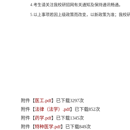
4.考生请关注我校研招网有关通知及保持通讯畅通。
5.以上事项若因上级政策而改变，以新政策为准；我校
附件【
医工.pdf
】已下载
3297
次
附件【
法律（法学）.pdf
】已下载
852
次
附件【
药学.pdf
】已下载
1345
次
附件【
特种医学.pdf
】已下载
849
次