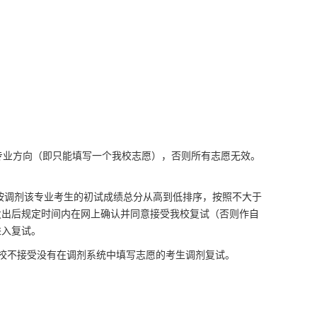
专业方向（即只能填写一个我校志愿），否则所有志愿无效。
按调剂该专业考生的初试成绩总分从高到低排序，按照不大于
发出后规定时间内在网上确认并同意接受我校复试（否则作自
进入复试。
校不接受没有在调剂系统中填写志愿的考生调剂复试。
。