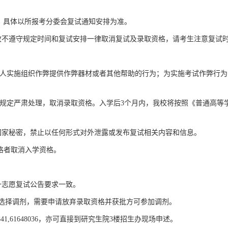
行，具体以所报考分委会复试通知安排为准。
故不遵守规定时间和复试安排一律取消复试及录取资格，请考生注意复试
：
他人实施组织作弊提供作弊器材或者其他帮助的行为；为实施考试作弊行
照规定严肃处理，取消录取资格。入学后3个月内，我校将按照《普通高等
国家秘密，禁止以任何形式对外泄露或发布复试相关内容和信息。
格者取消入学资格。
一志愿复试公告要求一致。
如选择调剂，需要申请放弃录取资格并获批方可参加调剂。
841,61648036，亦可直接到研究生院3楼招生办现场申述。