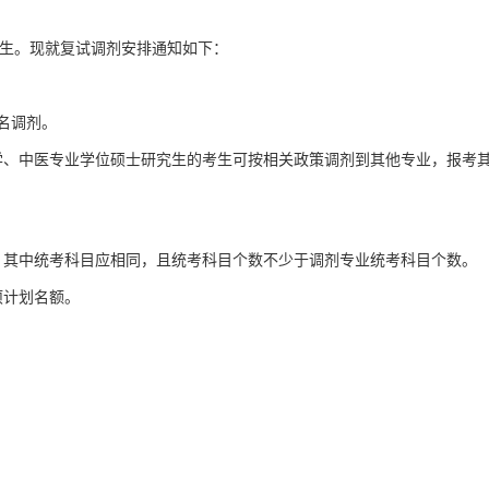
剂生。现就复试调剂安排通知如下：
名调剂。
医学、中医专业学位硕士研究生的考生可按相关政策调剂到其他专业，报考
，其中统考科目应相同，且统考科目个数不少于调剂专业统考科目个数。
项计划名额。
）