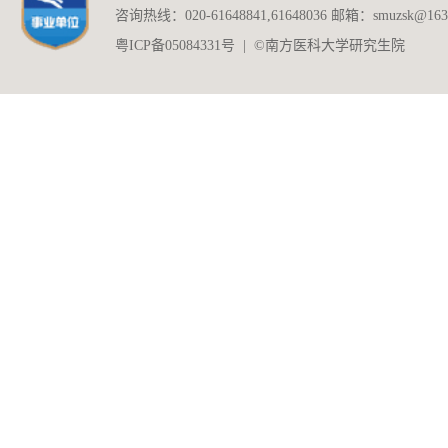
咨询热线：020-61648841,61648036 邮箱：smuzsk@163
粤ICP备05084331号 | ©南方医科大学研究生院