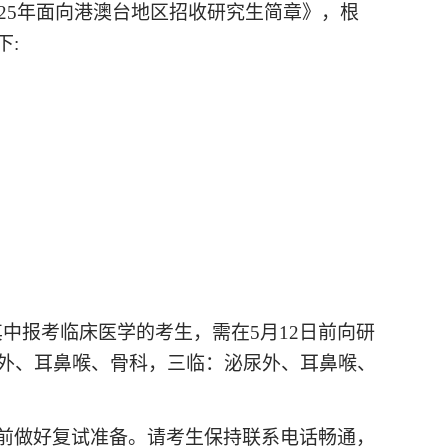
2
5
年面向港澳台地区招收研究生简章》，根
下
:
其中
报考临床医学的考生，需在
5月12
日前向研
外、耳鼻喉、骨科，三临：泌尿外、耳鼻喉、
前做好复试准备。请考生保持联系电话畅通，