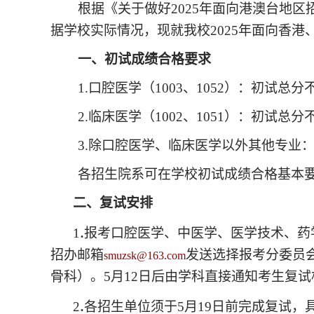
根据《关于做好
202
5
年面向港澳台地区
据学校实际情况，现就我校
202
5
年面向香港
一、初试成绩合格要求
1.口腔医学（1003、1052）：初试总分
2.临床医学（1
002
、
1
051
）：初试总分
3
.
除口腔医学、临床医学以外其他专业
各招生院系可在
学校
初试成绩合格基本
二、复试安排
.
1
报考口腔医学、中医学、医学技术、药
招办邮箱
发送选择报考分委员
smuzsk@163.com
骨科）。
5月12
日后由学科直接通知考生复试
.
2
各招生单位须于
5
月
19
日前完成复试，