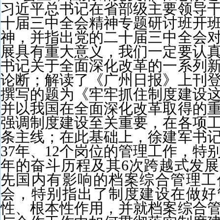
习近平总书记在省部级主要领导
十届三中全会精神专题研讨班开
神，并指出党的二十届三中全会
展具有重大意义，我们一定要认
书记关于全面深化改革的一系列
论断；解读了《广州日报》上刊
撰写的题为《牢牢抓住制度建设
并以我国在全面深化改革取得的
强调制度建设至关重要，在各项
条主线；在此基础上，徐建军书
37年、12个岗位的管理工作，特
年的奋斗历程及其6次跨越式发
先国内有影响的档案综合管理工
会，特别指出了制度建设在做好
性、根本性作用，并就档案综合