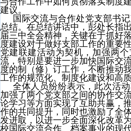
与合作工作中如何贯彻落实制度
建议。
国际交流与合作处党支部书记
总结。在总结讲话中，彭处长指
届三中全会精神，关键在于抓好
度建设对于做好支部工作的重要
党建联建活动为契机，加强两个
流，特别是要进一步加快国际交
度的制（修）订工作，不断推动
工作的规范化、制度化建设和高
全体人员纷纷表示，此次活动
加强了两个党支部之间的协作交
论学习等方面实现了互助共赢，
作的共同提升，同时也激励了全
发进取，以进一步全面深化改革
校国际交流合作、档案事业的现