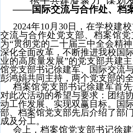
携手共建凝聚力  谋划
——国际交流与合作处、档
2024年10月30日，在学校建
交流与合作处党支部、档案馆党
为“贯彻党的二十届三中全会精
深化全面改革，不断推进我校国
业的高质量发展”的党支部共建
馆党支部书记徐建军、国际交流
彭鸿娟共同主持，两个党支部的
档案馆党支部书记徐建军首先
对此次活动的希望与要求：团结
动工作发展、实现双赢目标。国
部、档案馆党支部先后介绍了部
成及分工。
会上，档案馆党支部书记徐建军