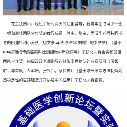
在总决赛中，经过了历时两天的汇报答辩，我院学生取得了一金
一银和最佳团队合作奖的优异成绩。其中，张宝、吴清华老师共同指
导的阿迪检测小分队（杨文豪,马跃,李翠冰,刘懿）的参赛项目《基于
RNA编辑的传感器实时检测细胞中新冠病毒》荣获总决赛金奖和最佳
团队合作奖；由周政政老师指导的球形麦芽糖队的参赛项目（伍家
胜，郭森枫，龙谚培，张兴邦，蔡佳桦）《基于球形结晶方法制备高
热稳定性的麦芽糖及其在烘焙中的应用》荣获总决赛银奖。