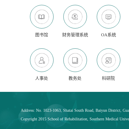
图书馆
财务管理系统
OA系统
人事处
教务处
科研院
Address: No. 1023-1063, Shatai South Road, Baiyun District, Gu
Copyright 2015 School of Rehabilitation, Southern Medical Univer