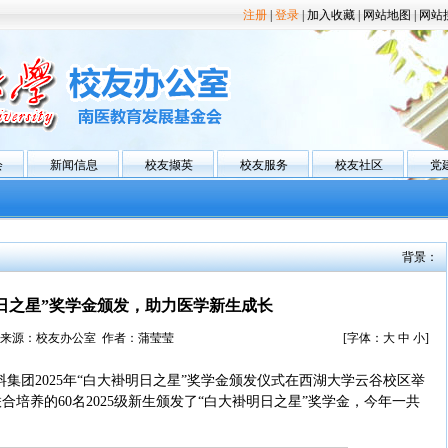
注册
|
登录
|
加入收藏
|
网站地图
|
网站
会
新闻信息
校友撷英
校友服务
校友社区
党
背景：
日之星”奖学金颁发，助力医学新生成长
来源：校友办公室 作者：蒲莹莹
[字体：
大
中
小
]
饮料集团2025年“白大褂明日之星”奖学金颁发仪式在西湖大学云谷校区举
培养的60名2025级新生颁发了“白大褂明日之星”奖学金，今年一共
。