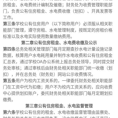
房租金、水电费统计编制及催缴；财务处为收费管理职能部
门，负责公有住房租金、水电费收缴（划扣）、开具发票等
工作。
第三条
学校公有住房用户（以下简称用户）必须服从相关职
能部门管理，遵守房租、水电管理制度，按既定的房租价格
标准以及水电实际使用数量缴纳费用。
第二章公有住房租金、水电费收缴及公示
第四条
总务处相关管理部门每月定期查抄水电计量设施记录
数据，核算用户水电耗用量并制作水电收费和公有住房租金
汇总表，通过学校
OA
办公系统上报总务处领导，同时提交财
务处审核；通过审核后由财务处相关职能部门统一收缴（划
扣），并在总务处（财务处）网站公示收费情况。
第五条
用户为校内工资关系的，一律委托财务处相关职能部
门在工资中代为扣缴；用户不为校内工资关系的，应向收费
中心提供划扣账户，委托财务处相关职能部门每月定期划扣
缴费。
第三章公有住房租金、水电监督管理
第六条
学校公有住房的租金、水电收缴监督管理由监察处、