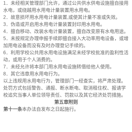
1
．未经相关管理部门允许，通过公共供水供电设施擅自接用
水电，或绕越用水用电计量装置用水用电。
2
．故意损坏用水用电计量装置
,
或使其计量不准或失效。
3
．伪造或开启用水用电计量装置封印用水用电。
4
．擅自移动、改装水电计量装置，擅自改变原有水电用途。
5
．未按规定办理申报手续即擅自接入大功率用电设备，或增
加用电设备而没有及时办理登记手续的。
6
．利用学校公共用水用电设施满足未经学校批准的盈利性活
动，或用于个人消费的。
7
．未经允许将本部门用水用电设施转借给他人使用。
8
．其它违章用水用电行为。
以上违规用水用电行为，管理部门一经查实，将严肃处理。
处罚方式包括警告、通报、断水断电、取消租住权、报请学
校追究当事人单位领导责任、罚款以及其它经济处罚措施。
第五章附则
第十一条
本办法自发布之日起施行。