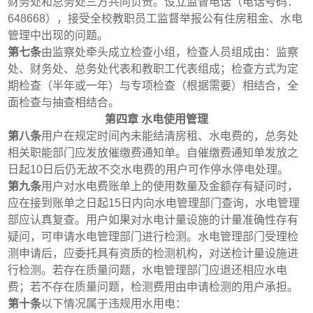
财务处和总务处三方共同负责。设立监督电话（电话号码：
648668
），接受全校教职员工监督举报公有住房租金、水电
管理中出现的问题。
第七条
由监察处牵头成立检查小组，
检查人员组成由：监察
处、财务处、总务处代表和教职工代表组成；检查方式为定
期检查（半年或一年）与专项检查（根据需要）相结合，全
面检查与抽查相结合。
第四章 水电使用管理
第八条
用户在规定时间內未能结清房租、水电费的，总务处
相关职能部门应发放催缴费通知单。自催缴费通知单发放之
日起
10
日后仍无故不交水电费的用户可作停水停电处理。
第九条
用户对水电费账单上的使用数量及金额存有疑问时，
应在接到账单之日起
15
日内向水电管理部门查询，水电管理
部应认真复查。用户如果对水电计量设施的计量准确性存有
疑问，可申请水电管理部门进行检测。水电管理部门受理检
测申请后，应委托具有资质的检测机构，对送检计量设施进
行检测。若存在质量问题，水电管理部门应退还相应水电
费；若不存在质量问题，检测费用由申请检测的用户承担。
第十条
以下情况属于违规用水用电：