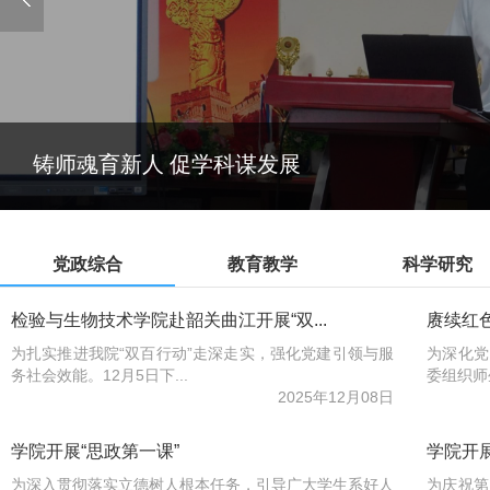
铸师魂育新人 促学科谋发展
党政综合
教育教学
科学研究
检验与生物技术学院赴韶关曲江开展“双...
赓续红
为扎实推进我院“双百行动”走深走实，强化党建引领与服
为深化党
务社会效能。12月5日下...
委组织师生
2025年12月08日
学院开展“思政第一课”
学院开
为深入贯彻落实立德树人根本任务，引导广大学生系好人
为庆祝第