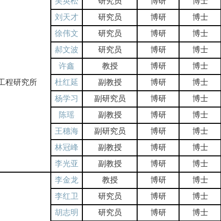
吴英松
研究员
博研
博士
刘天才
研究员
博研
博士
徐伟文
研究员
博研
博士
郝文波
研究员
博研
博士
许鑫
教授
博研
博士
工程研究所
杜红延
副教授
博研
博士
杨学习
副研究员
博研
博士
陈瑶
副教授
博研
博士
王穗海
副研究员
博研
博士
林冠峰
副教授
博研
博士
李光亚
副教授
博研
博士
李金龙
教授
博研
博士
李红卫
研究员
博研
博士
胡志明
研究员
博研
博士