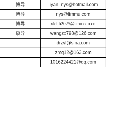
博导
liyan_nys@hotmail.com
博导
nys@fimmu.com
博导
xiehh2025@smu.edu.cn
硕导
wangzx798@126.com
drzyl@sina.com
zmq12@163.com
1016224421@qq.com