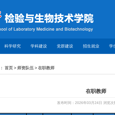
科学研究
学科建设
党群建设
招生就业
学
置：
首页
>
师资队伍
>
在职教师
在职教师
发布时间：2026年03月24日 浏览