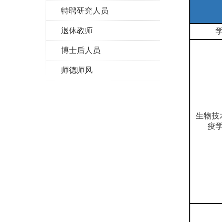
特聘研究人员
退休教师
博士后人员
师德师风
生物技
疫