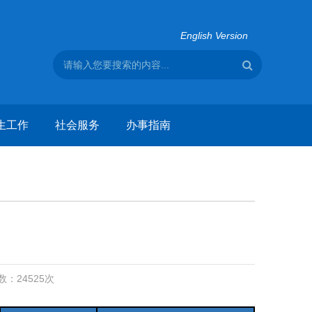
English Version
生工作
社会服务
办事指南
次数：
24525
次