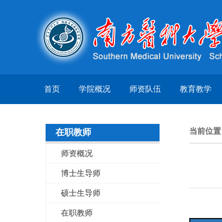
首页
学院概况
师资队伍
教育教学
当前位
在职教师
师资概况
博士生导师
硕士生导师
在职教师