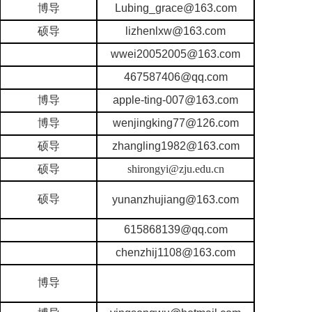
博导
Lubing_grace@163.com
硕导
lizhenlxw@163.com
wwei20052005@163.com
467587406@qq.com
博导
apple-ting-007@163.com
博导
wenjingking77@126.com
硕导
zhangling1982@163.com
硕导
shirongyi@zju.edu.cn
硕导
yunanzhujiang@163.com
615868139@qq.com
chenzhij1108@163.com
博导