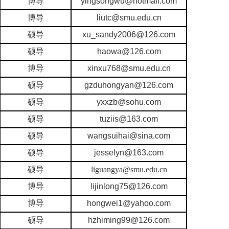
博导
yingsongwu@hotmail.com
博导
liutc@smu.edu.cn
硕导
xu_sandy2006@126.com
硕导
haowa@126.com
博导
xinxu768@smu.edu.cn
硕导
gzduhongyan@126.com
硕导
yxxzb@sohu.com
硕导
tuziis@163.com
硕导
wangsuihai@sina.com
硕导
jesselyn@163.com
硕导
liguangya@smu.edu.cn
博导
lijinlong75@126.com
博导
hongwei1@yahoo.com
硕导
hzhiming99@126.com