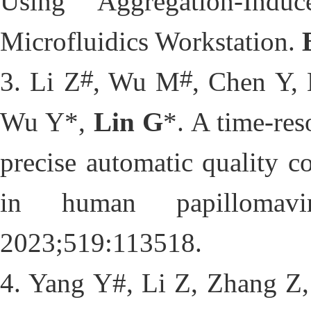
Using Aggregation-Indu
Microfluidics Workstation. 
#
#
3
. Li Z
, Wu M
, Chen Y, 
Wu Y*, 
Lin G
*. A time-res
precise automatic quality 
in human papillomavi
2023;519:113518
.  
4