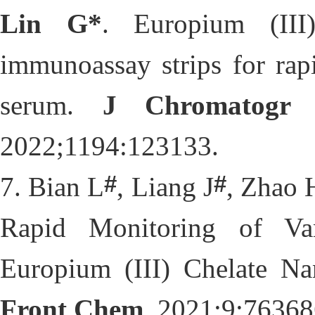
Lin G*
. 
Europium (III)
immunoassay strips for rapi
serum. 
J Chromatogr 
2022;1194:123133. 
#
#
7
. Bian L
, Liang J
, Zhao 
Rapid Monitoring of Va
Europium (III) Chelate Na
Front Chem
. 2021;9:76368