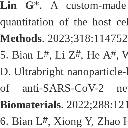
Lin G
*. A custom-made 
quantitation of the host ce
Methods
. 2023;318:114752
#
#
#
5
. Bian L
, Li Z
, He A
, 
D. Ultrabright nanoparticle-
Biomaterials
. 2022;288:12
#
6
. Bian L