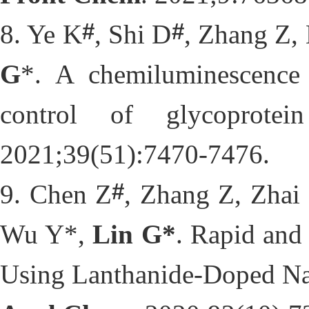
#
#
8
. Ye K
, Shi D
, Zhang Z, 
G
*. A chemiluminescence 
control of glycoprote
2021;39(51):7470-7476. 
#
9
. Chen Z
, Zhang Z, Zhai 
Wu Y*, 
Lin G*
. Rapid and