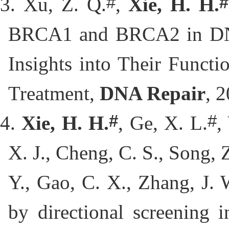
#
#
3. Xu, Z. Q.
,
 Xie, H. H.
BRCA1 and BRCA2 in DNA 
Insights into Their Functi
Treatment, 
DNA Repair
, 
#
#
4. 
Xie, H. H.
, Ge, X. L.
,
X. J., Cheng, C. S., Song, Z
Y., Gao, C. X., Zhang, J. 
by directional screening 