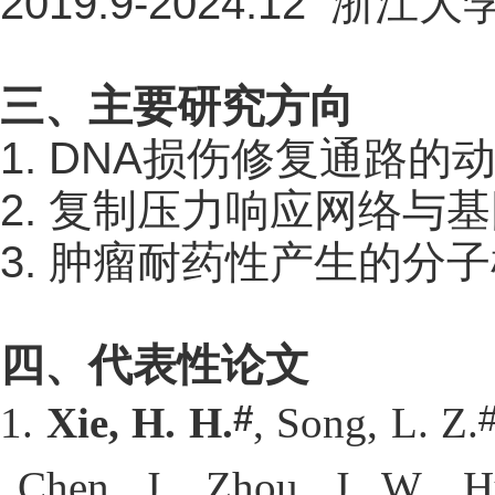
20
19
.9-20
24
.
12
浙江大
三
、主要研究方向
1.
 DNA
损伤修复通路的
2. 
复制压力响应网络与基
3. 
肿瘤耐药性产生的分子
四、
代表性论文
#
1. 
Xie, H. H.
, Song, L. Z.
Chen, J., Zhou, J. W., H