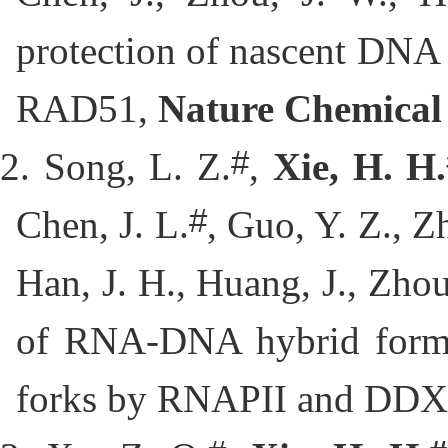
protection of nascent DN
RAD51, 
Nature Chemical
#
2. Song, L. Z.
, 
Xie, H. H.
#
Chen, J. L.
, Guo, Y. Z., Zh
Han, J. H., Huang, J., Zhou
of RNA-DNA hybrid formati
forks by RNAPII and DDX