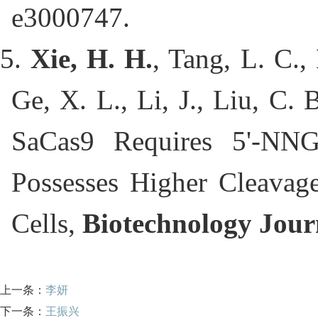
e3000747.
5. 
Xie, H. H.
, Tang, L. C., 
Ge, X. L., Li, J., Liu, C. 
SaCas9 Requires 5'-NNG
Possesses Higher Cleavag
Cells, 
Biotechnology Jour
上一条：
李妍
下一条：
王振兴