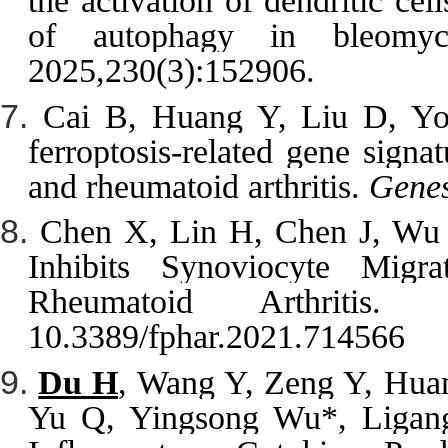
the activation of dendritic ce
of autophagy in bleomyci
2025
,
230(3):152906. 
Cai B, Huang Y, Liu D, Yo
ferroptosis-related gene signa
and rheumatoid arthritis. 
Genes
Chen X, Lin H, Chen J, Wu 
Inhibits Synoviocyte Migr
Rheumatoid Arthritis.
10.3389/fphar.2021.714566
Du H
, Wang Y, Zeng Y, Huan
Yu Q, Yingsong Wu*, Ligang J