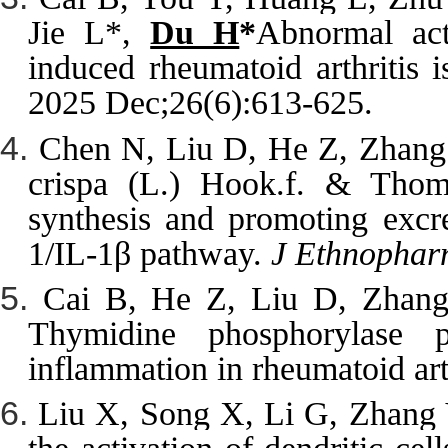
Jie L
*
, 
Du H
*
Abnormal act
induced rheumatoid arthritis i
2025 Dec;26(6):613-625.
Chen N, Liu D, He Z, Zhang
crispa (L.) Hook.f. & Thoms
synthesis and promoting excr
1/IL-1β pathway
. 
J Ethnophar
Cai B, He Z, Liu D, Zhang
Thymidine phosphorylase pa
inflammation in rheumatoid arth
Liu X, Song X, Li G, Zhang 