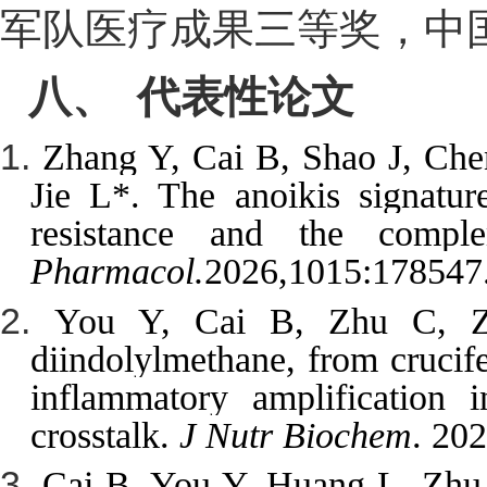
军队医疗成果三等奖，中国
八、  代表性论文 
Zhang Y, Cai B, Shao J, Ch
Jie L
*
. The anoikis signature
resistance and the comple
Pharmacol.
2026
,
1015:178547.
You Y, Cai B, Zhu C, 
diindolylmethane, from crucife
inflammatory amplification
crosstalk.
J Nutr Biochem
.
 202
Cai B, You Y, Huang L, Zhu