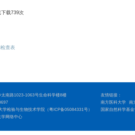
已下载
739
次
期检查表
南路1023-1063号生命科学楼8楼
友情链接：
697
南方医科大学
南
医科大学检验与生物技术学院（粤ICP备05084331号）
国家自然科学基金
大学网络中心