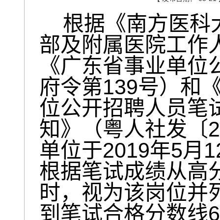
根据《南方医科
部及附属医院工作
《广东省事业单位
139
府令第
号）和
位公开招聘人员笔
2
知》（粤人社发〔
2019
5
1
单位于
年
月
根据笔试成绩从高
时，视为该岗位并
6
到笔试合格分数线