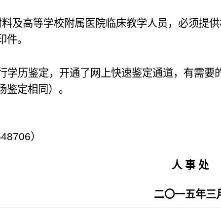
材料及高等学校附属医院临床教学人员，必须提供
印件。
行学历鉴定，开通了网上快速鉴定通道，有需要
场鉴定相同）。
8706）
人 事 处
二〇
一
五
年三