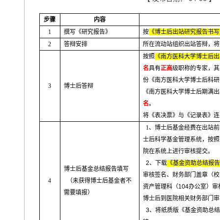
步骤
内容
1
撰写《研究报告》
按
《博士后出站研究报告书写
2
答辩安排
所在流动站组织出站答辩，将
按照
《南方医科大学博士后出
名
具有
正高
级职称的专家，其
份《南方医科大学博士后科研
3
博士后答辩
《南方医科大学博士后期满出
名
。
将《表决票》与《记录表》
连
1
、博士后基金经费在出站前
士后科学基金管理系统，按照
院在系统上进行审核提交。
2
、下载
《基金资助总结报
博士后基金总结报告填写
审核签名、财务部门盖章（
校
4
（未获得博士后基金者不
资产管理科（104办公室）审
需要填报）
博士后到医院相关财务部门审
3
、将纸质版《基金资助总