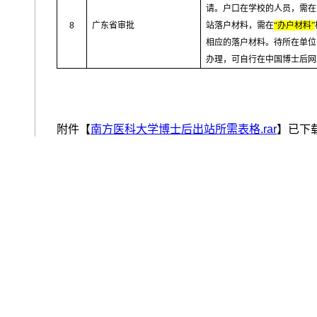
请。
户口在学校的人员，需在
8
广东省审批
站落户材料，需在
“
办户材料
”
相应的落户材料。
待所在单位
办理，可自行在中国博士后网
附件【
南方医科大学博士后出站所需表格.rar
】已下