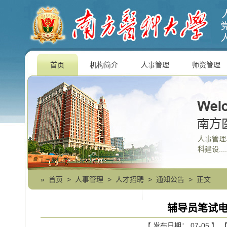
首页
机构简介
人事管理
师资管理
人事管理
科建设....
»
首页
>
人事管理
>
人才招聘
>
通知公告
> 正文
辅导员笔试
【 发布日期： 07-05 】