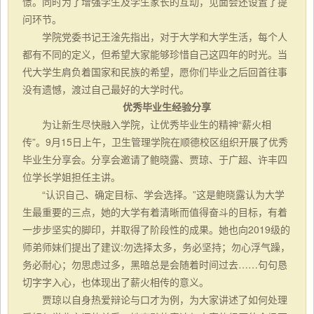
憬。同时为了增强学生及学生家长的互动，见面会还设置了提
问环节。
学院党委书记王淦先指出，对于大学和大学生活，每个人
都有不同的定义，但希望大家能够珍惜自己这四年的时光。当
代大学生肩负着国家和民族的希望，愿你们毕业之后回首往事
没有遗憾，渡过自己最好的大学时代。
优秀毕业生经验分享
为让新生尽快融入学院，让优秀毕业生的精神“薪火相
传”。9月15日上午，卫生管理学院在顺德校区组织开展了优秀
毕业生分享会。分享会邀请了鲍晓露、贾琼、于广超、许丰四
位学长学姐担任主讲。
“认识自己、确定目标、学会选择。”这是鲍晓露认为大学
生最重要的三点，她的大学有着清晰而值得奋斗的目标，有着
一步步坚实的脚印，并取得了阶段性的成果。她也向2019级的
师弟师妹们提出了建议:勿选择太多，务必坚持；勿心浮气躁，
务必耐心；勿思虑过多，黑暗总是会随着时间过去……句句恳
切字字入心，也体现出了薪火相传的意义。
贾琼以自身热爱辩论与口才为例，为大家讲述了如何处理