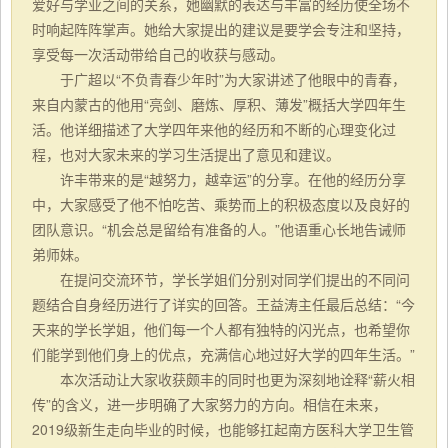
爱好与学业之间的关系，她幽默的表达与丰富的经历使全场不
时响起阵阵掌声。她给大家提出的建议是要学会专注和坚持，
享受每一次活动带给自己的收获与感动。
于广超以“不负青春少年时”为大家讲述了他眼中的青春，
来自内蒙古的他用“亮剑、磨炼、厚积、薄发”概括大学四年生
活。他详细描述了大学四年来他的经历和不断的心理变化过
程，也对大家未来的学习生活提出了意见和建议。
许丰带来的是“越努力，越幸运”的分享。在他的经历分享
中，大家感受了他不怕吃苦、乘势而上的积极态度以及良好的
团队意识。“机会总是留给有准备的人。”他语重心长地告诫师
弟师妹。
在提问交流环节，学长学姐们分别对同学们提出的不同问
题结合自身经历进行了详实的回答。王益涛主任最后总结：“今
天来的学长学姐，他们每一个人都有独特的闪光点，也希望你
们能学到他们身上的优点，充满信心地过好大学的四年生活。”
本次活动让大家收获颇丰的同时也更为深刻地诠释“薪火相
传”的含义，进一步明确了大家努力的方向。相信在未来，
2019级新生走向毕业的时候，也能够扛起南方医科大学卫生管