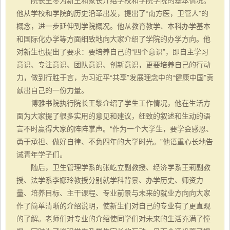
他从学校和学院的历史沿革出发，提出了“南方医，卫管人”的
概念，进一步延伸到学院概况。他从教育教学、本科办学基本
和国际化办学等方面细致地向大家介绍了学院的办学方向。他
对新生也提出了要求：要培养自己的“四个意识”，即自主学习
意识、专注意识、团队意识、创新意识，更要培养自己的行动
力，做到行胜于言，为习近平“共享”发展理念中的“健康中国”贡
献出自己的一份力量。
博雅书院执行院长王黎
介绍了学生工作情况，他在生活方
面为大家提了很多实用的意见和建议，细致的叙述和生动的语
言不时赢得大家的阵阵掌声。“作为一个大学生，要学会感恩、
勇于承担、做好自律、不负四年的大学时光。”他语重心长地告
诫青年学子们。
随后，卫生管理学系的张屹立副教授、经济学系王莉副教
授、法学系李娜玲教授分别就学科背景、办学历史、师资力
量、培养目标、主干课程、专业前景与未来的就业方向向大家
作了简单清晰的介绍说明，使新生们对自己的专业有了更直观
的了解。老师们对专业的介绍使同学们对未来的生活充满了憧