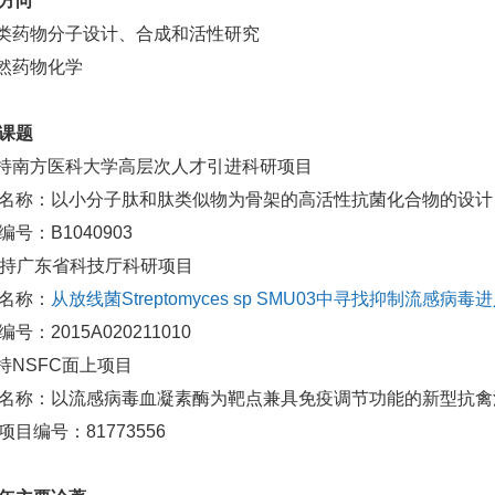
方向
肽类药物分子设计、合成和活性研究
天然药物化学
课题
主持南方医科大学高层次人才引进科研项目
名称：以小分子肽和肽类似物为骨架的高活性抗菌化合物的设计
编号：B1040903
 主持广东省科技厅科研项目
名称：
从放线菌Streptomyces sp SMU03中寻找抑制流感
号：2015A020211010
主持NSFC面上项目
名称：以流感病毒血凝素酶为靶点兼具免疫调节功能的新型抗禽
项目编号：81773556