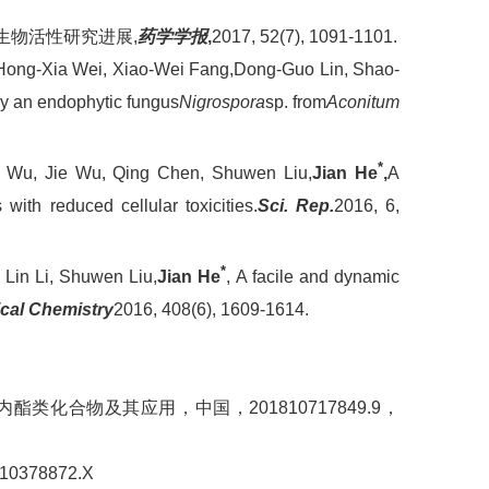
生物活性研究进展,
药学学报
,
2017, 52(7), 1091-1101.
Hong-Xia Wei, Xiao-Wei Fang,
Dong-Guo Lin, Shao-
by an endophytic fungus
Nigrospora
sp. from
Aconitum
*
o Wu, Jie Wu, Qing Chen, Shuwen Liu,
Jian He
,
A
 with reduced cellular toxicities.
Sci. Rep.
2016, 6,
*
 Lin Li, Shuwen Liu,
Jian He
, A facile and dynamic
ical Chemistry
2016, 408(6), 1609-1614.
化合物及其应用，中国，201810717849.9，
78872.X