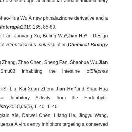
ium acnes
through antibacterial and
anti-inflammatory
Shao-Hua Wu,A new phthalazinone derivative and a
itoterapia
2019,135, 85-89.
 Fan, Junyang Xu, Buling Wu*,
Jian He
*，Design
 of
Streptococcus mutans
biofilm,
Chemical Biology
ng Zhang, Zhao Chen, Sheng Fan, Shaohua Wu,
Jian
mu03 Inhabiting the Intestine of
Elephas
-Si Liu, Kai-Xuan Zheng,
Jian He,*
and Shao-Hua
ase Inhibitory Activity from the Endophytic
stry
2018,
66
(5), 1140–1146.
kun Xie, Daiwei Chen, Lifang He, Jingyu Wang,
fluenza A virus entry inhibitors targeting a conserved