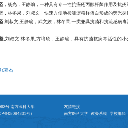
坚
，杨光，王静瑜，一种具有专一性抗痤疮丙酸杆菌作用及抗炎双重作用的
坚，
林冬果，刘叔文，快速方便地检测淀粉样蛋白形成的荧光探针及方法，
坚,
刘叔文,王静瑜，武文姣，林冬果,一类兼具抗菌和抗流感病毒活性的
坚,
刘叔文,林冬果,方堉欣，王静瑜，具有抗菌抗病毒活性的小分子肽
张嘉杰
063号 南方医科大学
友情链接：
CP备05084331号）
南方医科大学
教务系统
学校邮箱