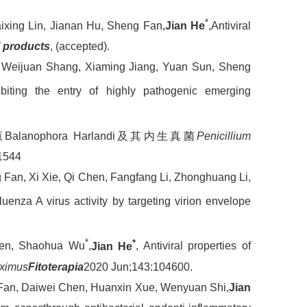
*
ixing Lin, Jianan Hu, Sheng Fan,
Jian He
,Antiviral
l products
, (accepted).
Weijuan Shang, Xiaming Jiang, Yuan Sun, Sheng
ibiting the entry of highly pathogenic emerging
anophora Harlandi及其内生真菌
Penicillium
1544
an, Xi Xie, Qi Chen, Fangfang Li, Zhonghuang Li,
luenza A virus activity by targeting virion envelope
*
*
hen, Shaohua Wu
,
Jian He
, Antiviral properties of
ximus
Fitoterapia
2020 Jun;143:104600.
Fan, Daiwei Chen, Huanxin Xue, Wenyuan Shi,
Jian