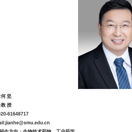
:
何
坚
:
教
授
020-61648717
il:jianhe@smu.edu.cn
招生方向：生物技术药物、工业药学