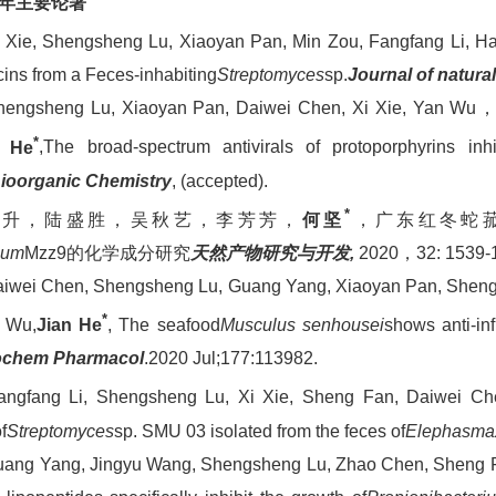
年主要论著
i Xie, Shengsheng Lu, Xiaoyan Pan, Min Zou, Fangfang Li, Ha
ins from a Feces-inhabiting
Streptomyces
sp.
Journal of natura
hengsheng Lu, Xiaoyan Pan, Daiwei Chen, Xi Xie, Yan Wu，
*
n He
,
The broad-spectrum antivirals of protoporphyrins inh
ioorganic Chemistry
, (accepted).
*
.范升，陆盛胜，吴秋艺，李芳芳，
何坚
，广东红冬蛇菰Bal
lum
Mzz9的化学成分研究
天然产物研究与开发
,
2020，32: 1539-
aiwei Chen, Shengsheng Lu, Guang Yang, Xiaoyan Pan, Sheng F
*
 Wu,
Jian He
, The seafood
Musculus senhousei
shows anti-inf
ochem Pharmacol
.2020 Jul;177:113982.
angfang Li, Shengsheng Lu, Xi Xie, Sheng Fan, Daiwei C
f
Streptomyces
sp. SMU 03 isolated from the feces of
Elephas
ma
uang Yang, Jingyu Wang, Shengsheng Lu, Zhao Chen, Sheng 