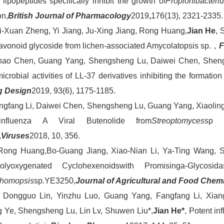
 lipopeptides specifically inhibit the growth of
Propionibacter
on,
British Journal of Pharmacology
2019
,
176(13), 2321-2335.
i-Xuan Zheng, Yi Jiang, Ju-Xing Jiang, Rong Huang,
Jian He
, 
lavonoid glycoside from lichen-associated Amycolatopsis sp.，
F
hao Chen, Guang Yang, Shengsheng Lu, Daiwei Chen, Sheng
icrobial activities of LL-37 derivatives inhibiting the formation
g Design
2019, 93(6), 1175-1185.
ngfang Li, Daiwei Chen, Shengsheng Lu, Guang Yang, Xiaoli
i-influenza A Viral Butenolide from
Streoptomyces
sp S
,
Viruses
2018, 10, 356.
Rong Huang,Bo-Guang Jiang, Xiao-Nian Li, Ya-Ting Wang, Si
lyoxygenated Cyclohexenoidswith Promisinga-Glycosid
homopsis
sp.YE3250,
Journal of Agricultural and Food Chemi
ongguo Lin, Yinzhu Luo, Guang Yang, Fangfang Li, Xiang
 Ye, Shengsheng Lu, Lin Lv, Shuwen Liu*,
Jian He*
, Potent in