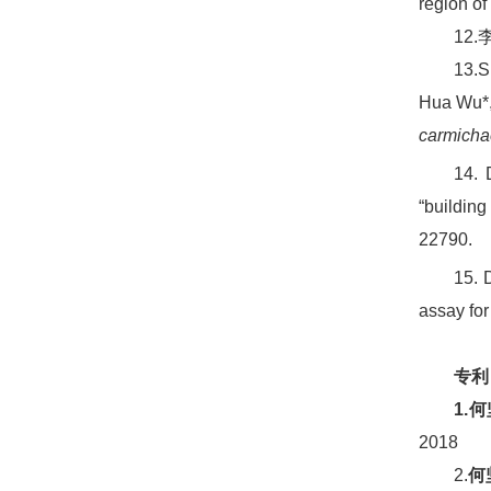
region of
12
13.S
Hua Wu*
carmicha
14. 
“building
22790.
15. 
assay for
专利
1.
何
2018
2.
何