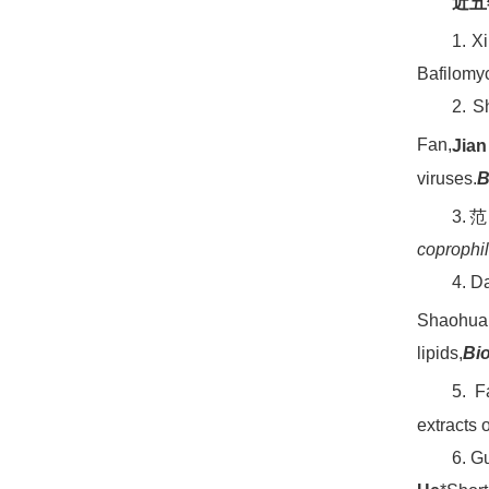
近五
1. X
Bafilomyc
2. S
Fan,
Jia
viruses.
B
3
coprophi
4. D
Shaohua
lipids,
Bi
5. F
extracts o
6. G