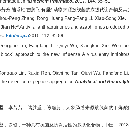
 hemagglutinin
Biochem Pharmacol.
2017, 144, 35–51.
.李芳芳,陆盛胜,吉腾飞,
何坚
*,动物来源放线菌的次级代谢产物及其
hou-Peng Zhang, Rong Huang
,
Fang-Fang Li, Xiao-Song Xie, 
,
Jian He*
,Antiviral anthraquinones and azaphilones produced 
eli
,
Fitoterapia
2016, 112, 85-89.
Dongguo Lin, Fangfang Li, Qiuyi Wu, Xiangkun Xie, Wenjia
 block” approach to the new influenza A virus entry inhibitors
Dongguo Lin, Ruxia Ren, Qianjing Tan, Qiuyi Wu, Fangfang Li,
 the detection of peptide aggregation.
Analytical and Bioanalyt
坚
，李芳芳，陆胜盛，陈黛蔚，大象肠道来源放线菌的丁烯酸内酯类
坚
，陈昭，一种具有抗菌及抗炎活性的多肽化合物，中国，2018103