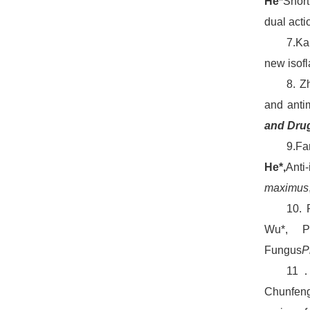
He
*Short
dual acti
7.Ka
new isof
8. Z
and antim
and Dru
9.
Fa
He*,
Ant
maximus
10. 
Wu*, Po
Fungus
P
11．D
Chunfeng